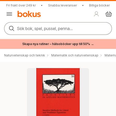
Fri frakt över 249 kr
•
Snabba leveranser
•
Billiga böcker
Sök bok, spel, pussel, penna...
Skapa nya rutiner – hälsoböcker upp till 50% →
Naturvetenskap och teknik
Matematik och naturvetenskap
Matema