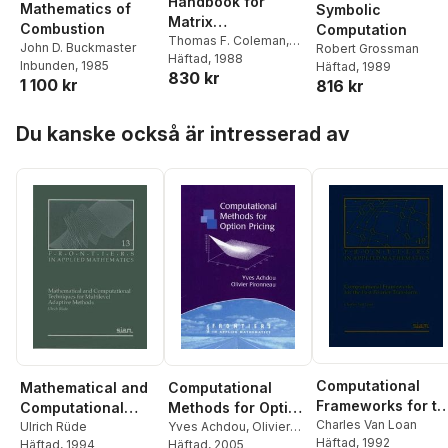
Handbook for
Mathematics of
Symbolic
Matrix
Combustion
Computation
Computations
Thomas F. Coleman
,
John D. Buckmaster
Robert Grossman
Charles Van Loan
Häftad
, 1988
Inbunden
, 1985
Häftad
, 1989
830 kr
1 100 kr
816 kr
Hoppa över listan
Du kanske också är intresserad av
Computational
Mathematical and
Computational
Frameworks for th
Computational
Methods for Option
Fast Fourier
Charles Van Loan
Techniques for
Ulrich Rüde
Pricing
Yves Achdou
,
Olivier
Häftad
, 1992
Häftad
, 1994
Pironneau
Häftad
, 2005
Transform
Multilevel Adaptive