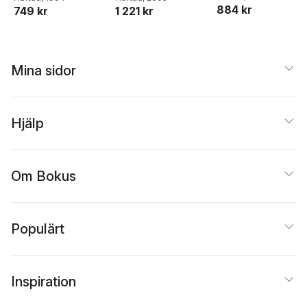
884 kr
749 kr
1 221 kr
Methods
Mina sidor
Hjälp
Om Bokus
Populärt
Inspiration