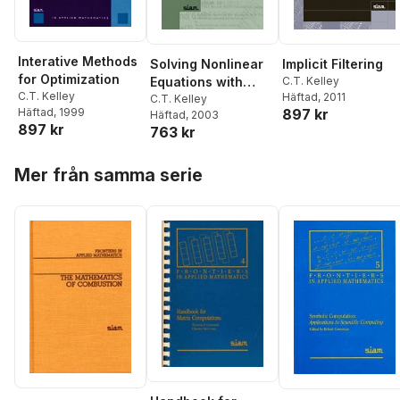
Interative Methods
Solving Nonlinear
Implicit Filtering
for Optimization
Equations with
C.T. Kelley
C.T. Kelley
Häftad
, 2011
Newton's Method
C.T. Kelley
897 kr
Häftad
, 1999
Häftad
, 2003
897 kr
763 kr
Hoppa över listan
Mer från samma serie