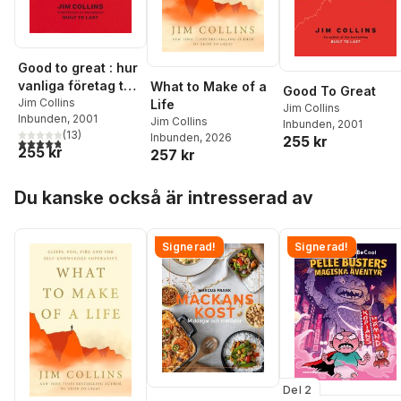
Good to great : hur
vanliga företag tar
What to Make of a
Good To Great
språnget till
Jim Collins
Life
Jim Collins
Inbunden
, 2001
mästarklass
Jim Collins
Inbunden
, 2001
(
13
)
Inbunden
, 2026
255 kr
4,8
utav 5 stjärnor. Totalt antal röster:
255 kr
257 kr
Hoppa över listan
Du kanske också är intresserad av
Signerad!
Signerad!
Del 2