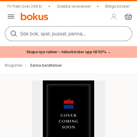
Fri frakt över 249 kr
•
Snabba leveranser
•
Billiga böcker
Sök bok, spel, pussel, penna...
Skapa nya rutiner – hälsoböcker upp till 50% →
Biografier
Sanna berättelser