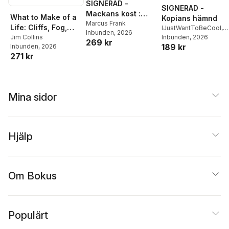
SIGNERAD -
SIGNERAD -
Mackans kost :
What to Make of a
Kopians hämnd
Middagar och
Marcus Frank
Life: Cliffs, Fog,
IJustWantToBeCool
,
Inbunden
, 2026
matlådor
Fire and the Self-
Jim Collins
Joel Adolphson
Inbunden
, 2026
,
Emil
269 kr
189 kr
Inbunden
, 2026
Ejdemo Beer
,
Victor
Knowledge
271 kr
Beer
Imperative
Mina sidor
Hjälp
Om Bokus
Populärt