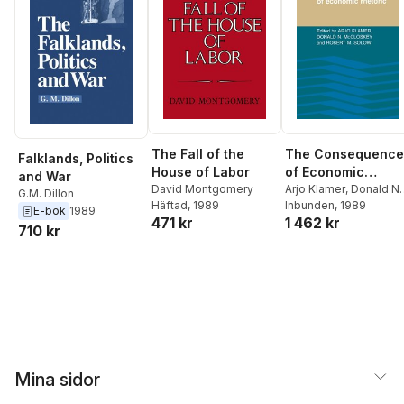
The Fall of the
The Consequence
Falklands, Politics
House of Labor
of Economic
and War
David Montgomery
Rhetoric
Arjo Klamer
,
Donald N.
G.M. Dillon
Häftad
, 1989
McCloskey
Inbunden
, 1989
,
Robert M.
E-bok
1989
471 kr
1 462 kr
Solow
710 kr
Mina sidor