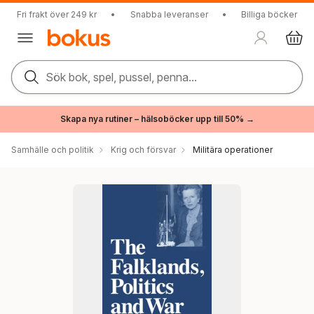
Fri frakt över 249 kr
•
Snabba leveranser
•
Billiga böcker
Sök bok, spel, pussel, penna...
Skapa nya rutiner – hälsoböcker upp till 50% →
Samhälle och politik
Krig och försvar
Militära operationer