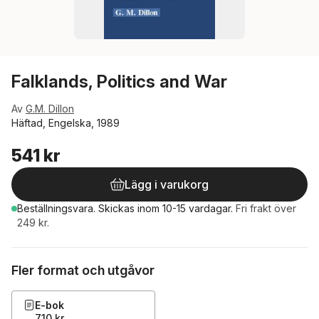
Falklands, Politics and War
Av
G.M. Dillon
Häftad, Engelska, 1989
541 kr
Lägg i varukorg
Beställningsvara.
Skickas
inom 10-15 vardagar
.
Fri frakt över
249 kr.
Fler format och utgåvor
E-bok
710 kr