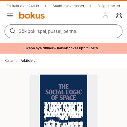
Fri frakt över 249 kr
•
Snabba leveranser
•
Billiga böcker
Sök bok, spel, pussel, penna...
Skapa nya rutiner – hälsoböcker upp till 50% →
Kultur
Arkitektur