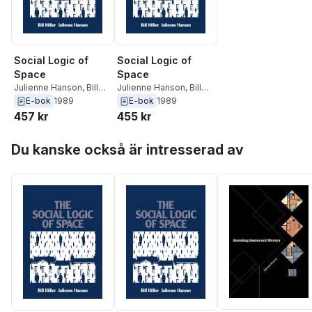
Social Logic of
Social Logic of
Space
Space
Julienne Hanson
,
Bill
Julienne Hanson
,
Bill
Hillier
Hillier
E-bok
1989
E-bok
1989
457 kr
455 kr
Hoppa över listan
Du kanske också är intresserad av