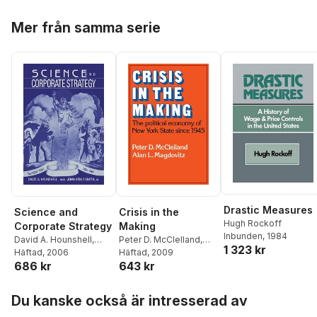
Hoppa över listan
Mer från samma serie
Drastic Measures
Science and
Crisis in the
Hugh Rockoff
Corporate Strategy
Making
Inbunden
, 1984
David A. Hounshell
,
Peter D. McClelland
,
1 323 kr
John Kenly Smith Jr
Häftad
, 2006
Alan L. Magdovitz
Häftad
, 2009
686 kr
643 kr
Hoppa över listan
Du kanske också är intresserad av