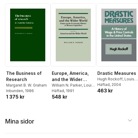
The Business of
Drastic Measures
Europe, America,
Research
Hugh Rockoff
,
Louis
and the Wider
Galambos
Häftad
, 2004
,
Robert
Margaret B. W. Graham
World: Volume 2,
William N. Parker
,
Louis
463 kr
Gallmam
Inbunden
, 1986
Galambos
Häftad
, 1991
,
Robert
America and the
1 375 kr
548 kr
Gallmam
Wider World
Mina sidor