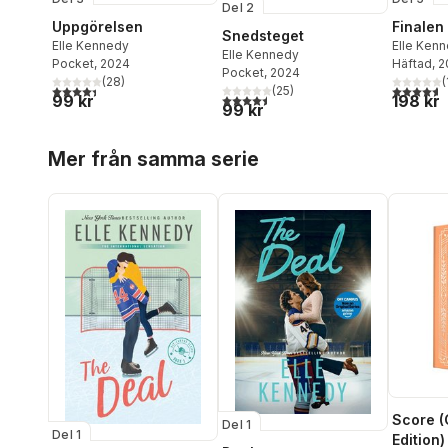
Del 2
Uppgörelsen
Finalen
Snedsteget
Elle Kennedy
Elle Ken
Elle Kennedy
Pocket
, 2024
Häftad
, 
Pocket
, 2024
(
28
)
(
4,4
utav 5 stjärnor. Totalt antal röster:
4,6
utav 5 
(
25
)
4,5
utav 5 stjärnor. Totalt antal röster:
99 kr
198 kr
99 kr
Hoppa över listan
Mer från samma serie
Score (
Del 1
Del 1
Edition)