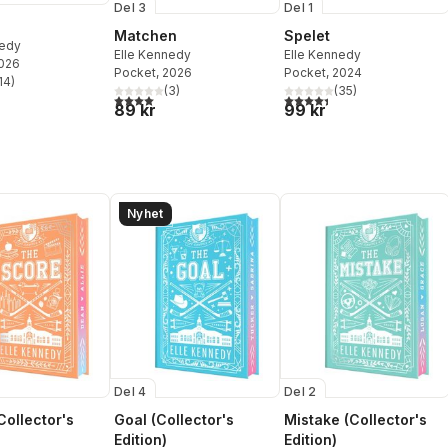
Del 3
Del 1
Matchen
Spelet
nedy
Elle Kennedy
Elle Kennedy
2026
Pocket
, 2026
Pocket
, 2024
14
)
stjärnor. Totalt antal röster:
(
3
)
(
35
)
4,0
utav 5 stjärnor. Totalt antal röster:
4,4
utav 5 stjärnor. Totalt ant
89 kr
99 kr
Nyhet
Del 4
Del 2
Collector's
Goal (Collector's
Mistake (Collector's
Edition)
Edition)