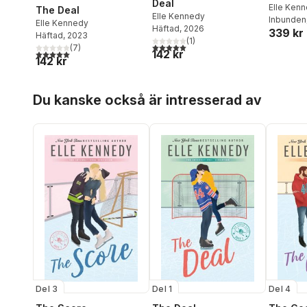
Deal
Elle Ken
The Deal
Elle Kennedy
Inbunden
Elle Kennedy
Häftad
, 2026
339 kr
Häftad
, 2023
(
1
)
5,0
utav 5 stjärnor. Totalt antal röster:
(
7
)
142 kr
5,0
utav 5 stjärnor. Totalt antal röster:
142 kr
Hoppa över listan
Du kanske också är intresserad av
Del 3
Del 1
Del 4