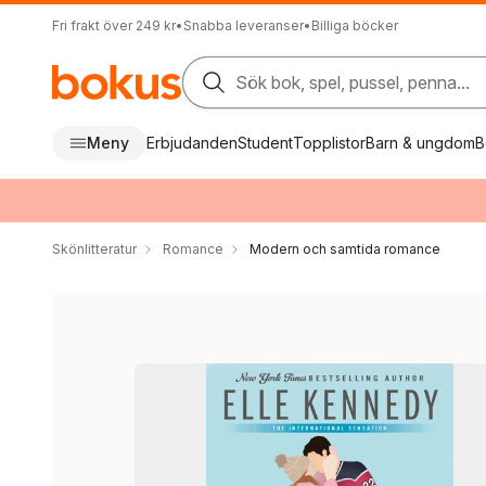
Fri frakt över 249 kr
•
Snabba leveranser
•
Billiga böcker
Sök bok, spel, pussel, penna...
Meny
Erbjudanden
Student
Topplistor
Barn & ungdom
B
Skönlitteratur
Romance
Modern och samtida romance