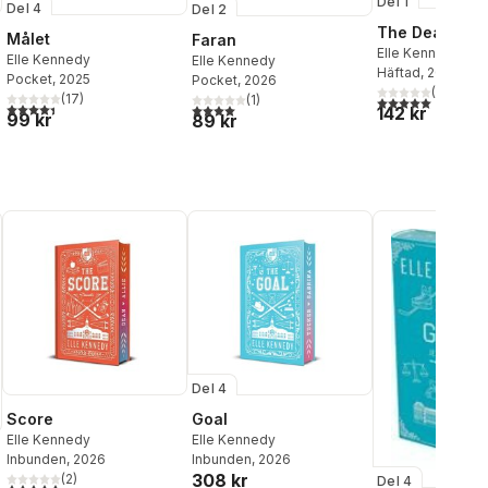
Del 1
Del 4
Del 2
The Deal
Målet
Faran
Elle Kennedy
Elle Kennedy
Elle Kennedy
Häftad
, 2023
Pocket
, 2025
Pocket
, 2026
(
7
)
(
17
)
(
1
)
5,0
utav 5 stjärnor.
al röster:
4,4
utav 5 stjärnor. Totalt antal röster:
4,0
utav 5 stjärnor. Totalt antal röster:
142 kr
99 kr
89 kr
Del 4
Score
Goal
Elle Kennedy
Elle Kennedy
Inbunden
, 2026
Inbunden
, 2026
308 kr
(
2
)
Del 4
5,0
utav 5 stjärnor. Totalt antal röster: