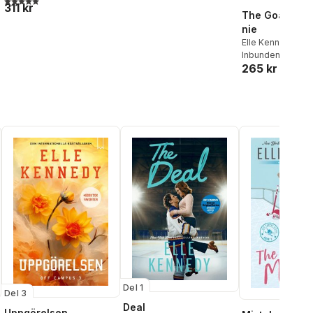
311 kr
The Goal - Jet
nie
Elle Kennedy
Inbunden
, 2026
265 kr
Del 1
Del 3
Deal
Uppgörelsen