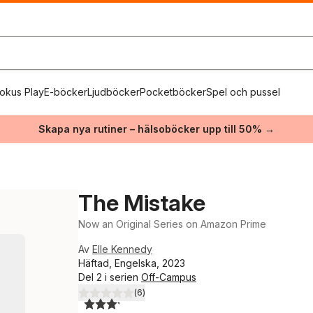
okus Play
E-böcker
Ljudböcker
Pocketböcker
Spel och pussel
Skapa nya rutiner – hälsoböcker upp till 50% →
The Mistake
Now an Original Series on Amazon Prime
Av
Elle Kennedy
Häftad, Engelska, 2023
Del 2 i serien
Off-Campus
(
6
)
3,2
utav 5 stjärnor. Totalt antal röster: