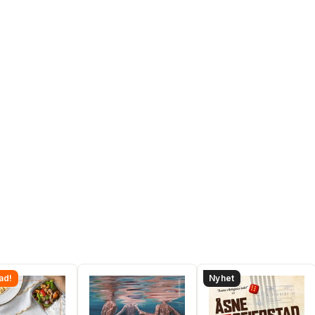
ad!
Nyhet