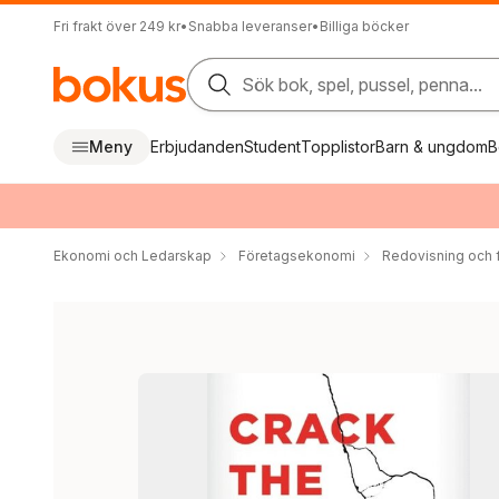
Fri frakt över 249 kr
•
Snabba leveranser
•
Billiga böcker
Sök bok, spel, pussel, penna...
Meny
Erbjudanden
Student
Topplistor
Barn & ungdom
B
Ekonomi och Ledarskap
Företagsekonomi
Redovisning och f