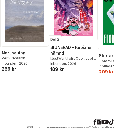
Del 2
SIGNERAD - Kopians
När jag dog
hämnd
Stortaxi
Per Svensson
IJustWantToBeCool
,
Joel
Flora Wiström
Inbunden
, 2026
Adolphson
Inbunden
, 2026
,
Emil Ejdemo
Inbunden
, 2026
259 kr
189 kr
Beer
,
Victor Beer
209 kr
259 kr