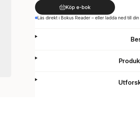
Köp e-bok
Läs direkt i Bokus Reader – eller ladda ned till di
Be
Produk
Utfors