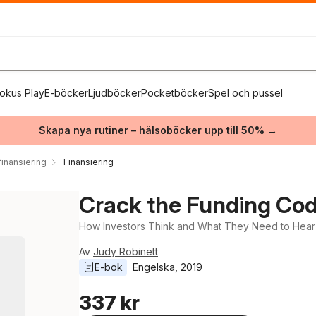
okus Play
E-böcker
Ljudböcker
Pocketböcker
Spel och pussel
Skapa nya rutiner – hälsoböcker upp till 50% →
inansiering
Finansiering
Crack the Funding Co
How Investors Think and What They Need to Hear 
Av
Judy Robinett
E-bok
Engelska
, 
2019
337 kr