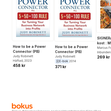
SIGNER
kost : 
How to be a Power
How to be a Power
matlådo
Marcus F
Connector (PB)
Connector (PB)
Inbunden
Judy Robinett
Judy Robinett
269 kr
Häftad
, 2023
E-bok
2014
458 kr
371 kr