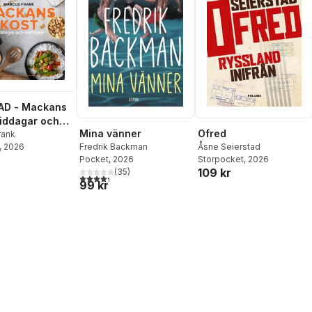
AD - Mackans
Middagar och
Mina vänner
Ofred
r
rank
, 2026
Fredrik Backman
Åsne Seierstad
Pocket
, 2026
Storpocket
, 2026
109 kr
(
35
)
4,3
utav 5 stjärnor. Totalt antal röster:
99 kr