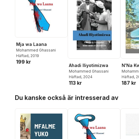
Mja wa Laana
Mohammed Ghassani
Häftad
, 2019
199 kr
Ahadi Iliyotimizwa
N'Na K
Mohammed Ghassani
Mohamme
Häftad
, 2024
Häftad
, 
113 kr
187 kr
Hoppa över listan
Du kanske också är intresserad av