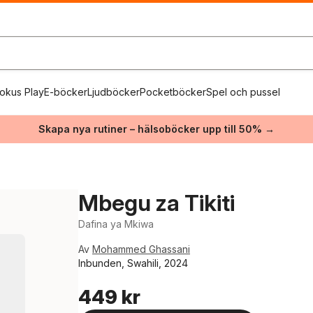
okus Play
E-böcker
Ljudböcker
Pocketböcker
Spel och pussel
Skapa nya rutiner – hälsoböcker upp till 50% →
Mbegu za Tikiti
Dafina ya Mkiwa
Av
Mohammed Ghassani
Inbunden, Swahili, 2024
449 kr