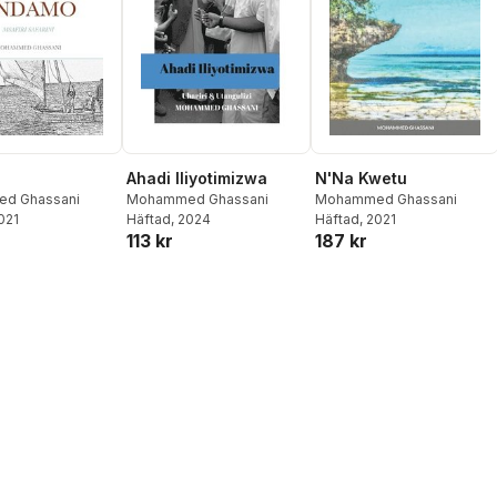
o
Ahadi Iliyotimizwa
N'Na Kwetu
d Ghassani
Mohammed Ghassani
Mohammed Ghassani
2021
Häftad
, 2024
Häftad
, 2021
113 kr
187 kr