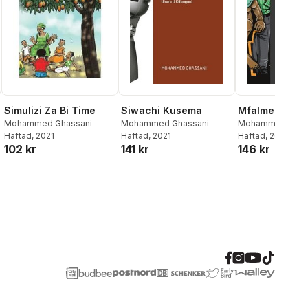
Simulizi Za Bi Time
Siwachi Kusema
Mfalme Ana P
Mohammed Ghassani
Mohammed Ghassani
Mohammed Ghas
Häftad
, 2021
Häftad
, 2021
Häftad
, 2021
102 kr
141 kr
146 kr