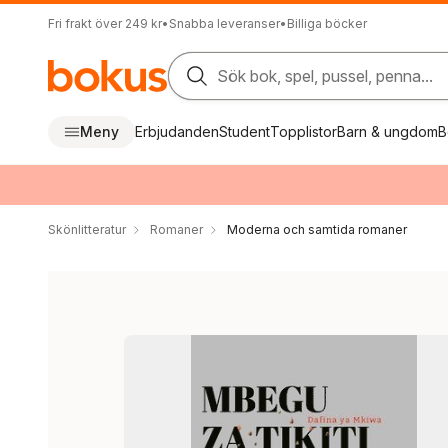
Fri frakt över 249 kr
•
Snabba leveranser
•
Billiga böcker
Sök bok, spel, pussel, penna...
Meny
Erbjudanden
Student
Topplistor
Barn & ungdom
B
Skönlitteratur
Romaner
Moderna och samtida romaner