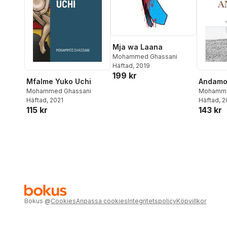
Mja wa Laana
Mohammed Ghassani
Häftad
, 2019
199 kr
Mfalme Yuko Uchi
Andam
Mohammed Ghassani
Mohamme
Häftad
, 2021
Häftad
, 
115 kr
143 kr
Bokus
@
Cookies
Anpassa cookies
Integritetspolicy
Köpvillkor