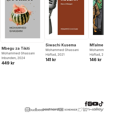
Siwachi Kusema
Mfalme Ana P
Mbegu za Tikiti
Mohammed Ghassani
Mohammed Ghas
Mohammed Ghassani
Häftad
, 2021
Häftad
, 2021
Inbunden
, 2024
141 kr
146 kr
449 kr