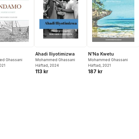
o
Ahadi Iliyotimizwa
N'Na Kwetu
d Ghassani
Mohammed Ghassani
Mohammed Ghassani
2021
Häftad
, 2024
Häftad
, 2021
113 kr
187 kr