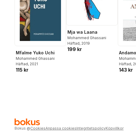
Mja wa Laana
Mohammed Ghassani
Häftad
, 2019
199 kr
Mfalme Yuko Uchi
Andam
Mohammed Ghassani
Mohamme
Häftad
, 2021
Häftad
, 
115 kr
143 kr
Bokus
@
Cookies
Anpassa cookies
Integritetspolicy
Köpvillkor