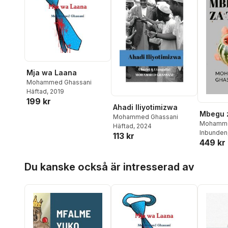
Mja wa Laana
Mohammed Ghassani
Häftad
, 2019
199 kr
Ahadi Iliyotimizwa
Mbegu z
Mohammed Ghassani
Mohamme
Häftad
, 2024
Inbunden
113 kr
449 kr
Hoppa över listan
Du kanske också är intresserad av