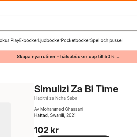
okus Play
E-böcker
Ljudböcker
Pocketböcker
Spel och pussel
Skapa nya rutiner – hälsoböcker upp till 50% →
Simulizi Za Bi Time
Hadithi za Ncha Saba
Av
Mohammed Ghassani
Häftad, Swahili, 2021
102 kr