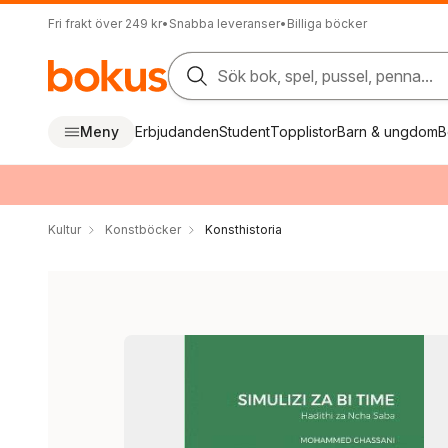
Fri frakt över 249 kr
•
Snabba leveranser
•
Billiga böcker
Sök bok, spel, pussel, penna...
Meny
Erbjudanden
Student
Topplistor
Barn & ungdom
B
Kultur
Konstböcker
Konsthistoria