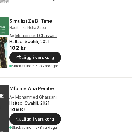
Simulizi Za Bi Time
Hadithi za Ncha Saba
Av
Mohammed Ghassani
Häftad, Swahili, 2021
102 kr
Lägg i varukorg
Skickas
inom 5-8 vardagar
Mfalme Ana Pembe
Av
Mohammed Ghassani
Häftad, Swahili, 2021
146 kr
Lägg i varukorg
Skickas
inom 5-8 vardagar