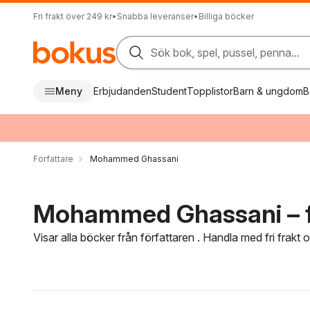
Fri frakt över 249 kr
•
Snabba leveranser
•
Billiga böcker
Sök bok, spel, pussel, penna...
Meny
Erbjudanden
Student
Topplistor
Barn & ungdom
B
Författare
Mohammed Ghassani
Mohammed Ghassani – f
Visar alla böcker från författaren . Handla med fri frakt
Hoppa över filtreringsmeny