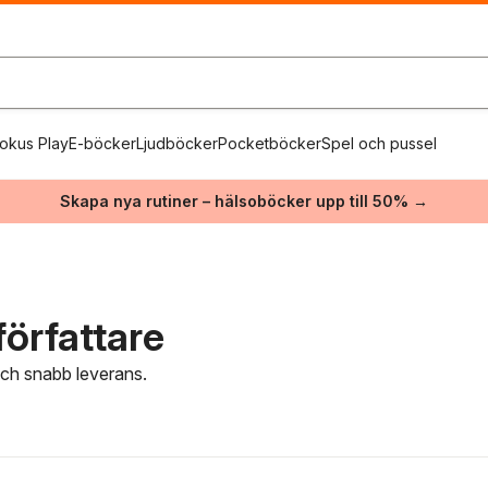
okus Play
E-böcker
Ljudböcker
Pocketböcker
Spel och pussel
Skapa nya rutiner – hälsoböcker upp till 50% →
örfattare
 och snabb leverans.