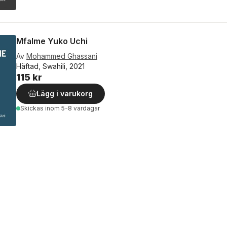
Mfalme Yuko Uchi
Av
Mohammed Ghassani
Häftad, Swahili, 2021
115 kr
Lägg i varukorg
Skickas
inom 5-8 vardagar