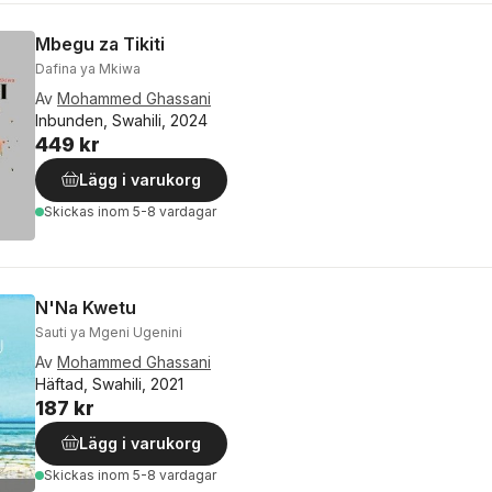
Mbegu za Tikiti
Dafina ya Mkiwa
Av
Mohammed Ghassani
Inbunden, Swahili, 2024
449 kr
Lägg i varukorg
Skickas
inom 5-8 vardagar
N'Na Kwetu
Sauti ya Mgeni Ugenini
Av
Mohammed Ghassani
Häftad, Swahili, 2021
187 kr
Lägg i varukorg
Skickas
inom 5-8 vardagar