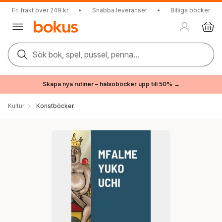
Fri frakt över 249 kr
•
Snabba leveranser
•
Billiga böcker
Sök bok, spel, pussel, penna...
Skapa nya rutiner – hälsoböcker upp till 50% →
Kultur
Konstböcker