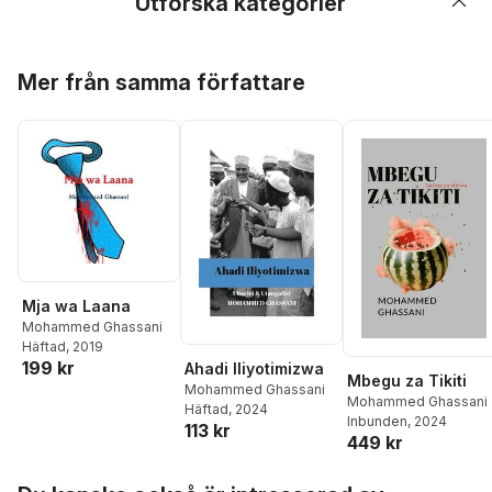
Utforska kategorier
Hoppa över listan
Mer från samma författare
Mja wa Laana
Mohammed Ghassani
Häftad
, 2019
199 kr
Ahadi Iliyotimizwa
Mbegu za Tikiti
Mohammed Ghassani
Mohammed Ghassani
Häftad
, 2024
Inbunden
, 2024
113 kr
449 kr
Hoppa över listan