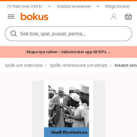
Fri frakt över 249 kr
•
Snabba leveranser
•
Billiga böcker
Sök bok, spel, pussel, penna...
Skapa nya rutiner – hälsoböcker upp till 50% →
Språk och ordböcker
Språk: referensverk och allmänt
Kreativt skr