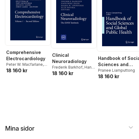
Comprehensive
Clinical
Handbook of Soci
Electrocardiology
Neuroradiology
Sciences and
Peter W. Macfarlane
,
Frederik Barkhof
,
Hans
18 160 kr
Adriaan van Oosterom
,
Global Public
Pranee Liamputtong
18 160 kr
Rolf Jäger
,
Majda M.
18 160 kr
Olle Pahlm
,
Paul
Health
Thurnher
,
Àlex Rovira
Kligfield
,
Michiel Janse
,
John Camm
Mina sidor