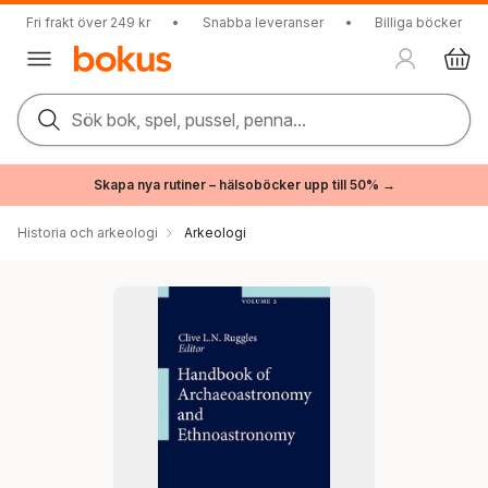
Fri frakt över 249 kr
•
Snabba leveranser
•
Billiga böcker
Sök bok, spel, pussel, penna...
Skapa nya rutiner – hälsoböcker upp till 50% →
Historia och arkeologi
Arkeologi