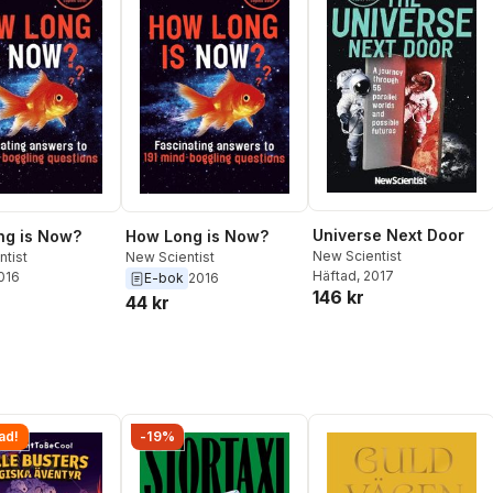
Universe Next Door
ng is Now?
How Long is Now?
New Scientist
ntist
New Scientist
Häftad
, 2017
2016
E-bok
2016
146 kr
44 kr
ad!
-19%