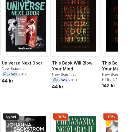
Universe Next Door
This Book Will Blow
This Book Will
New Scientist
Your Mind
Your Mind
E-bok
2017
New Scientist
New Scientist
Häftad
, 2018
44 kr
E-bok
2018
142 kr
44 kr
Nyhet
-30%
-19%