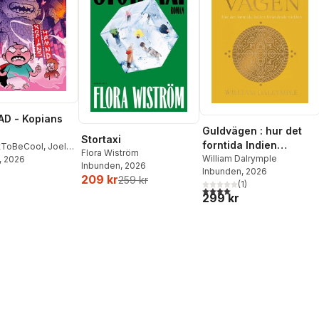
D - Kopians
Guldvägen : hur det
Stortaxi
forntida Indien
tToBeCool
,
Joel
Flora Wiström
förändrade världen
William Dalrymple
on
, 2026
,
Emil Ejdemo
Inbunden
, 2026
Inbunden
, 2026
tor Beer
209 kr
259 kr
(
1
)
4,0
utav 5 stjärnor. Totalt ant
299 kr