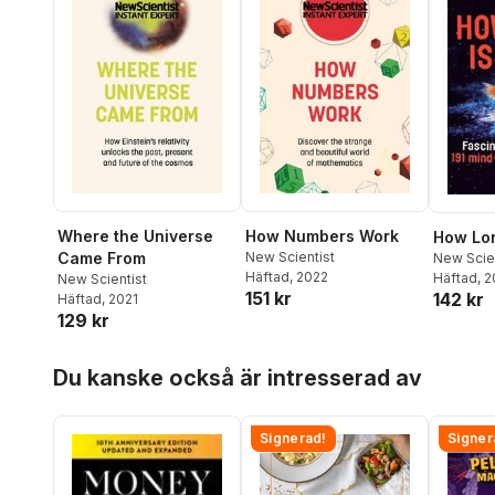
Where the Universe
How Numbers Work
How Lo
Came From
New Scientist
New Scie
Häftad
, 2022
Häftad
, 
New Scientist
151 kr
142 kr
Häftad
, 2021
129 kr
Hoppa över listan
Du kanske också är intresserad av
Signerad!
Signer