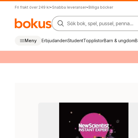
Fri frakt över 249 kr
•
Snabba leveranser
•
Billiga böcker
Sök bok, spel, pussel, penna...
Meny
Erbjudanden
Student
Topplistor
Barn & ungdom
B