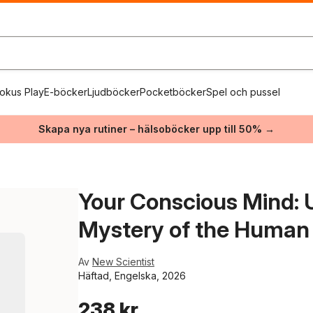
okus Play
E-böcker
Ljudböcker
Pocketböcker
Spel och pussel
Skapa nya rutiner – hälsoböcker upp till 50% →
Your Conscious Mind: U
Mystery of the Human 
Av
New Scientist
Häftad, Engelska, 2026
238 kr