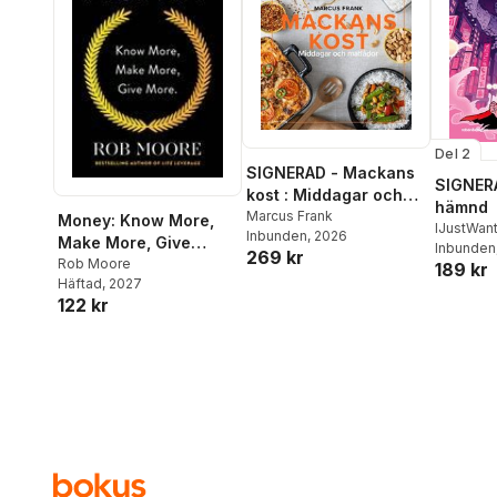
Del 2
SIGNERAD - Mackans
SIGNERA
kost : Middagar och
hämnd
matlådor
Marcus Frank
Money: Know More,
IJustWan
Inbunden
, 2026
Make More, Give
Adolphs
Inbunden
269 kr
More: Learn How to
Rob Moore
189 kr
Beer
,
Vic
Häftad
, 2027
Make More Money
122 kr
and Transform Your
Life