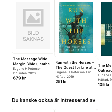
The Message Wide
Run with the Horses –
Margin Bible (Leather-
The Me
The Quest for Life at
Look, Sage Tree)
Eugene H Peterson
Outreac
Its Best
Eugene H. Peterson
,
Eric E.
Inbunden
, 2026
(Softco
Eugene H
Peterson
Häftad
, 2019
679 kr
Häftad
, 
251 kr
105 kr
Hoppa över listan
Du kanske också är intresserad av