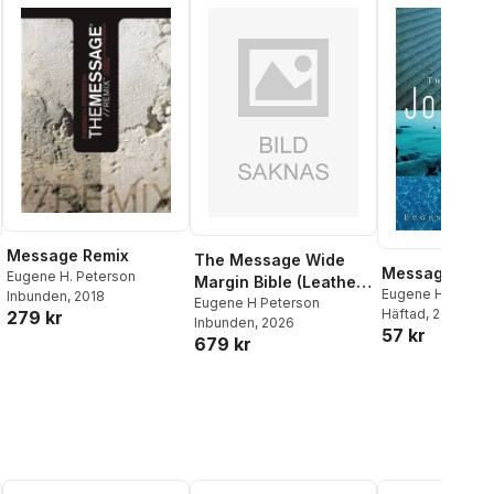
Message Remix
The Message Wide
Message
Eugene H. Peterson
Margin Bible (Leather-
Eugene H. Peter
Inbunden
, 2018
Look, Medium Brown)
Eugene H Peterson
Häftad
, 2016
279 kr
Inbunden
, 2026
57 kr
679 kr