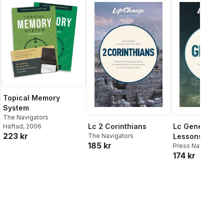
Topical Memory
System
The Navigators
Lc 2 Corinthians
Lc Genesis (1
Häftad
, 2006
223 kr
The Navigators
Lessons)
185 kr
Press Nav
174 kr