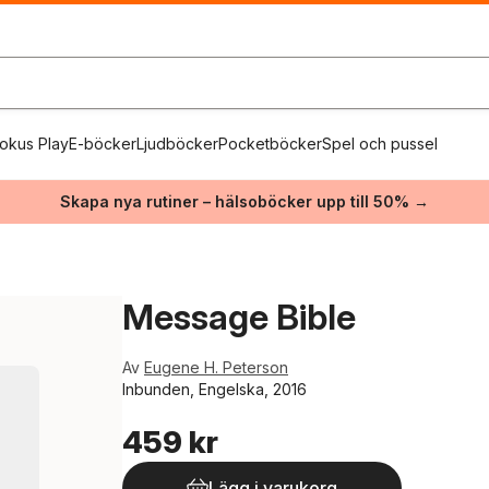
okus Play
E-böcker
Ljudböcker
Pocketböcker
Spel och pussel
Skapa nya rutiner – hälsoböcker upp till 50% →
Message Bible
Av
Eugene H. Peterson
Inbunden, Engelska, 2016
459 kr
Lägg i varukorg