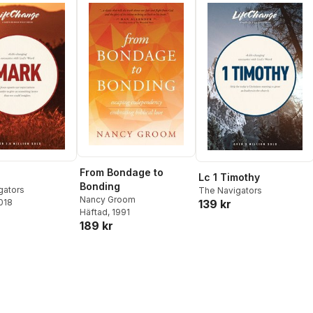
From Bondage to
Lc 1 Timothy
Bonding
gators
The Navigators
Nancy Groom
2018
139 kr
Häftad
, 1991
189 kr