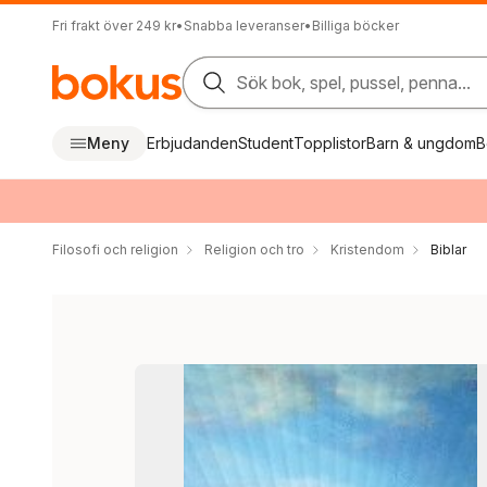
Fri frakt över 249 kr
•
Snabba leveranser
•
Billiga böcker
Sök bok, spel, pussel, penna...
Meny
Erbjudanden
Student
Topplistor
Barn & ungdom
B
Filosofi och religion
Religion och tro
Kristendom
Biblar