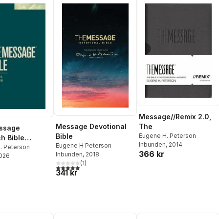
Message//Remix 2.0,
Message Devotional
The
ssage
Bible
Eugene H. Peterson
h Bible
Inbunden
, 2014
Eugene H Peterson
ver)
. Peterson
366 kr
Inbunden
, 2018
2026
(
1
)
5,0
utav 5 stjärnor. Totalt antal röster:
341 kr