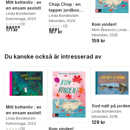
Mitt bottenliv : av
Chop Chop : en
en ensam axolotl
tapper jordbos
Linda Bondestam
berättelse
Linda Bondestam
Kartonnage
, 2023
Inbunden
, 2024
Kom vinden!
(
3
)
(
2
)
5,0
utav 5 stjärnor. Totalt antal röster:
3,5
utav 5 stjärnor. Totalt antal röster:
171 kr
Mimi Åkesson
,
Linda
197 kr
Bondestam
Inbunden
, 2025
159 kr
Hoppa över listan
Du kanske också är intresserad av
God natt på jorde
Mitt bottenliv : av
Linda Bondestam
en ensam axolotl
Inbunden
, 2018
Linda Bondestam
129 kr
Kartonnage
, 2023
Kom vinden!
(
3
)