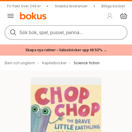
Fri frakt över 249 kr
•
Snabba leveranser
•
Billiga böcker
Sök bok, spel, pussel, penna...
Skapa nya rutiner – hälsoböcker upp till 50% →
Barn och ungdom
Kapitelböcker
Science fiction