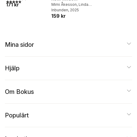
5,0
utav 5 stjärnor. Totalt antal röster:
171 kr
Mimi Åkesson
,
Linda
Bondestam
Inbunden
, 2025
159 kr
Mina sidor
Hjälp
Om Bokus
Populärt