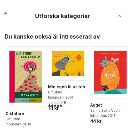
Utforska kategorier
Hoppa över listan
Du kanske också är intresserad av
Min egen lilla liten
Ulf Stark
Inbunden
, 2014
(
1
)
5,0
utav 5 stjärnor. Totalt antal röster:
Ägget
111 kr
Sanna Sofia Vuori
Diktatorn
Inbunden
, 2018
Ulf Stark
44 kr
Inbunden
, 2019