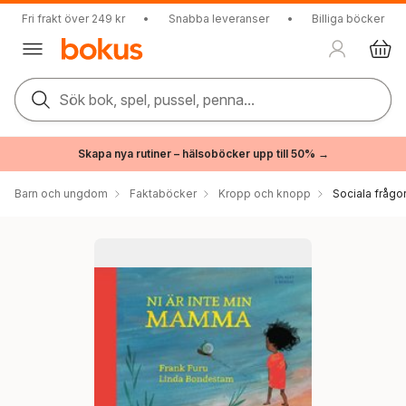
Fri frakt över 249 kr
•
Snabba leveranser
•
Billiga böcker
Sök bok, spel, pussel, penna...
Skapa nya rutiner – hälsoböcker upp till 50% →
Barn och ungdom
Faktaböcker
Kropp och knopp
Sociala frågo