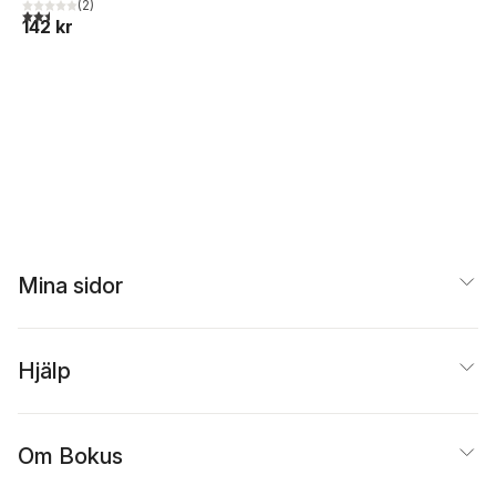
(
2
)
2,5
utav 5 stjärnor. Totalt antal röster:
142 kr
Mina sidor
Hjälp
Om Bokus