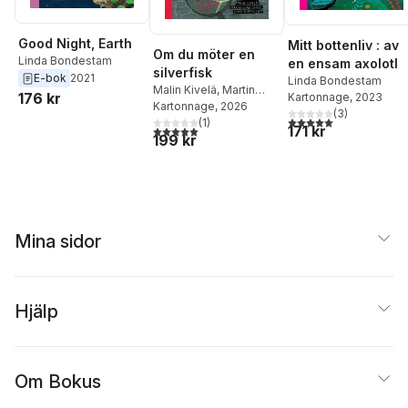
Good Night, Earth
Mitt bottenliv : av
Om du möter en
Linda Bondestam
en ensam axolotl
silverfisk
E-bok
2021
Linda Bondestam
Malin Kivelä
,
Martin
176 kr
Kartonnage
, 2023
Glaz Serup
Kartonnage
, 2026
(
3
)
5,0
utav 5 stjärnor. Tota
(
1
)
171 kr
5,0
utav 5 stjärnor. Totalt antal röster:
199 kr
Mina sidor
Hjälp
Om Bokus