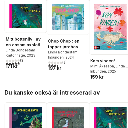
Mitt bottenliv : av
Chop Chop : en
en ensam axolotl
tapper jordbos
Linda Bondestam
berättelse
Linda Bondestam
Kartonnage
, 2023
Inbunden
, 2024
Kom vinden!
(
3
)
(
2
)
5,0
utav 5 stjärnor. Totalt antal röster:
3,5
utav 5 stjärnor. Totalt antal röster:
171 kr
Mimi Åkesson
,
Linda
197 kr
Bondestam
Inbunden
, 2025
159 kr
Hoppa över listan
Du kanske också är intresserad av