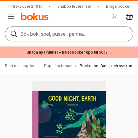
Fri frakt över 249 kr
•
Snabba leveranser
•
Billiga böcker
Sök bok, spel, pussel, penna...
Skapa nya rutiner – hälsoböcker upp till 50% →
Barn och ungdom
Populära teman
Böcker om familj och syskon