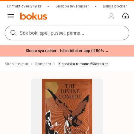
Fri frakt över 249 kr
•
Snabba leveranser
•
Billiga böcker
Sök bok, spel, pussel, penna...
Skapa nya rutiner – hälsoböcker upp till 50% →
Skönlitteratur
Romaner
Klassiska romaner/Klassiker