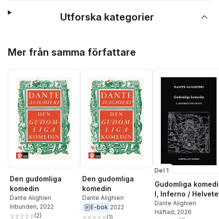
Utforska kategorier
Hoppa över listan
Mer från samma författare
Del 1
Den gudomliga
Den gudomliga
Gudomliga komedi
komedin
komedin
I, Inferno / Helvete
Dante Alighieri
Dante Alighieri
Dante Alighieri
Inbunden
, 2022
E-bok
2022
Häftad
, 2026
(
2
)
(
1
)