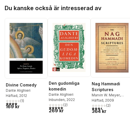
Hoppa över listan
Du kanske också är intresserad av
Den gudomliga
Nag Hammadi
Divine Comedy
komedin
Scriptures
Dante Alighieri
Dante Alighieri
Marvin W. Meyer
,
Häftad
, 2012
Inbunden
, 2022
James M. Robinson
Häftad
, 2009
(
1
)
4,0
utav 5 stjärnor. Totalt antal röster:
(
2
)
(
2
)
169 kr
5,0
utav 5 stjärnor. Totalt antal röster:
3,5
utav 5 stjärnor. Tota
269 kr
364 kr