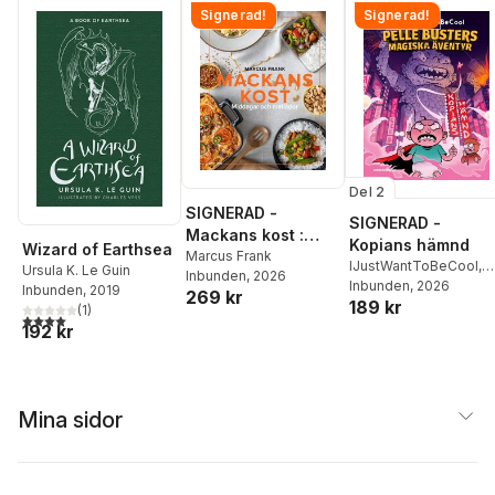
Signerad!
Signerad!
Del 2
SIGNERAD -
SIGNERAD -
Mackans kost :
Kopians hämnd
Wizard of Earthsea
Middagar och
Marcus Frank
IJustWantToBeCool
,
Ursula K. Le Guin
Inbunden
, 2026
matlådor
Joel Adolphson
Inbunden
, 2026
,
Emil
Inbunden
, 2019
269 kr
189 kr
Ejdemo Beer
,
Victor
(
1
)
4,0
utav 5 stjärnor. Totalt antal röster:
Beer
192 kr
Mina sidor