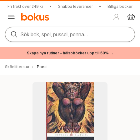
Fri frakt över 249 kr
•
Snabba leveranser
•
Billiga böcker
Sök bok, spel, pussel, penna...
Skapa nya rutiner – hälsoböcker upp till 50% →
Skönlitteratur
Poesi