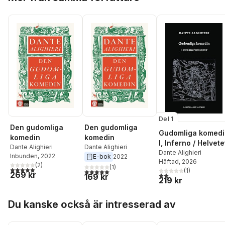
Del 1
Den gudomliga
Den gudomliga
Gudomliga komedi
komedin
komedin
I, Inferno / Helvete
Dante Alighieri
Dante Alighieri
Dante Alighieri
Inbunden
, 2022
E-bok
2022
Häftad
, 2026
(
2
)
(
1
)
5,0
utav 5 stjärnor. Totalt antal röster:
(
1
)
5,0
utav 5 stjärnor. Totalt antal röster:
269 kr
2,0
utav 5 stjärnor. Tota
169 kr
219 kr
Hoppa över listan
Du kanske också är intresserad av