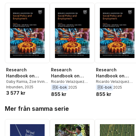
Research
Research
Research
Handbook on
Handbook on
Handbook on
Social Policy and
Gaby Ramia
,
Zoe Irving
,
Social Policy and
Ricardo Velazquez
Social Policy and
Ricardo Velazquez
Elke Heins
Inbunden
, 2025
,
Ricardo
Leyer
,
Elke Heins
,
Zoe
Leyer
,
Elke Heins
,
Zoe
E-bok
2025
E-bok
2025
Employment
Employment
Employment
3 577 kr
Velázquez Leyer
Irving
,
Gaby Ramia
Irving
,
Gaby Ramia
855 kr
855 kr
Hoppa över listan
Mer från samma serie