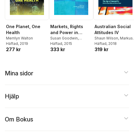
One Planet, One
Markets, Rights
Australian Social
Health
and Power in
Attitudes IV
Merrilyn Walton
Australian Social
Susan Goodwin
,
Shaun Wilson
,
Markus
Häftad
, 2019
Gabrielle Meagher
Häftad
, 2015
Hadler
Häftad
, 2018
Policy
277 kr
333 kr
319 kr
Mina sidor
Hjälp
Om Bokus