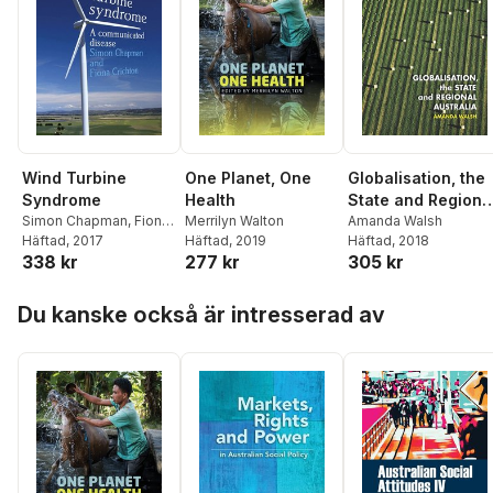
Wind Turbine
One Planet, One
Globalisation, the
Syndrome
Health
State and Regiona
Simon Chapman
,
Fiona
Merrilyn Walton
Australia
Amanda Walsh
Crichton
Häftad
, 2017
Häftad
, 2019
Häftad
, 2018
338 kr
277 kr
305 kr
Hoppa över listan
Du kanske också är intresserad av