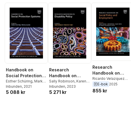
Research
Handbook on
Research
Handbook on
Social Protection
Handbook on
Social Policy and
Ricardo Velazquez
Systems
Esther Schüring
,
Markus
Disability Policy
Sally Robinson
,
Karen
Leyer
,
Elke Heins
,
Zoe
E-bok
2025
Employment
Loewe
Inbunden
, 2021
R. Fisher
Inbunden
, 2023
Irving
,
Gaby Ramia
855 kr
5 088 kr
5 271 kr