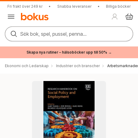
Fri frakt över 249 kr
•
Snabba leveranser
•
Billiga böcker
Sök bok, spel, pussel, penna...
Skapa nya rutiner – hälsoböcker upp till 50% →
Ekonomi och Ledarskap
Industrier och branscher
Arbetsmarknade