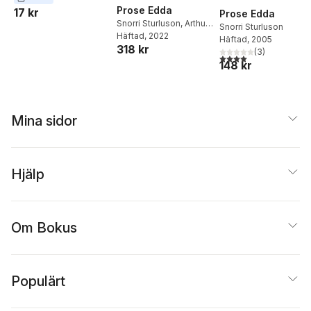
Prose Edda
17 kr
Prose Edda
Snorri Sturluson
,
Arthur
Snorri Sturluson
Gilchrist Brodeur
Häftad
, 2022
Häftad
, 2005
318 kr
(
3
)
4,0
utav 5 stjärnor. Tota
148 kr
Mina sidor
Hjälp
Om Bokus
Populärt