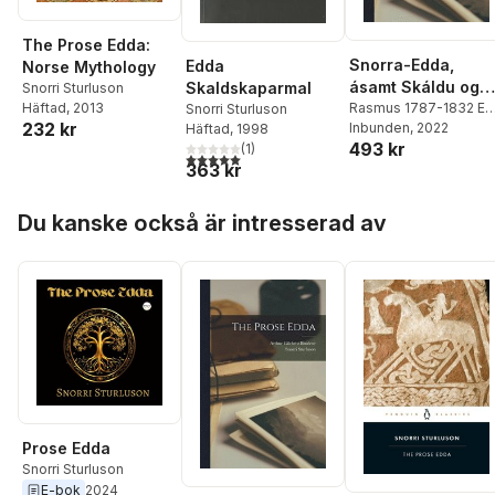
The Prose Edda:
Snorra-Edda,
Edda
Norse Mythology
ásamt Skáldu og
Skaldskaparmal
Snorri Sturluson
Þarmeð fylgjandi
Rasmus 1787-1832 Ed
Häftad
, 2013
Snorri Sturluson
232 kr
Rask
Inbunden
,
Snorri Sturluson
, 2022
,
Häftad
, 1998
ritgjörðum
493 kr
Hvitaskáld Ca Ólafr
(
1
)
5,0
utav 5 stjärnor. Totalt antal röster:
þÓrðarson
363 kr
Hoppa över listan
Du kanske också är intresserad av
Prose Edda
Snorri Sturluson
E-bok
2024