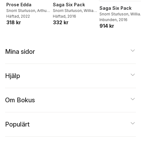
Prose Edda
Saga Six Pack
Saga Six Pack
Snorri Sturluson
,
Arthur
Snorri Sturluson
,
William
Snorri Sturluson
,
Willi
Gilchrist Brodeur
Häftad
, 2022
Morris
Häftad
,
, 2016
Jennie Hall
,
J.
Morris
Inbunden
,
Jennie Hall
, 2016
,
J.
318 kr
332 kr
Lesslie Hall
,
Arthur
914 kr
Lesslie Hall
,
Arthur
Gilchrist Brodeur
Gilchrist Brodeur
Mina sidor
Hjälp
Om Bokus
Populärt