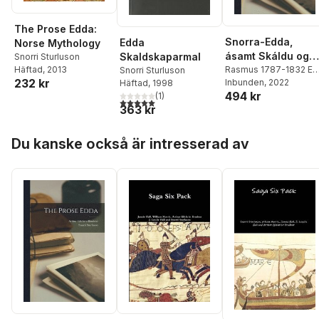
The Prose Edda:
Snorra-Edda,
Edda
Norse Mythology
ásamt Skáldu og
Skaldskaparmal
Snorri Sturluson
Þarmeð fylgjandi
Rasmus 1787-1832 Ed
Häftad
, 2013
Snorri Sturluson
232 kr
Rask
Inbunden
,
Snorri Sturluson
, 2022
,
Häftad
, 1998
ritgjörðum
494 kr
Hvitaskáld Ca Ólafr
(
1
)
5,0
utav 5 stjärnor. Totalt antal röster:
þÓrðarson
363 kr
Hoppa över listan
Du kanske också är intresserad av