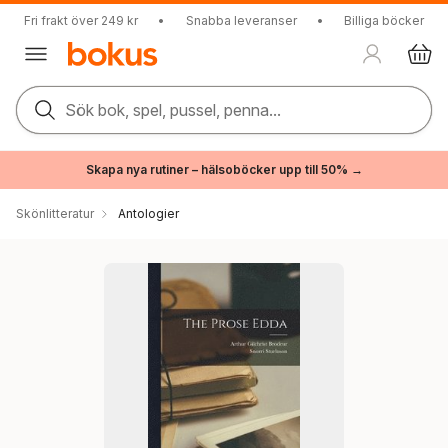
Fri frakt över 249 kr
•
Snabba leveranser
•
Billiga böcker
Sök bok, spel, pussel, penna...
Skapa nya rutiner – hälsoböcker upp till 50% →
Skönlitteratur
Antologier