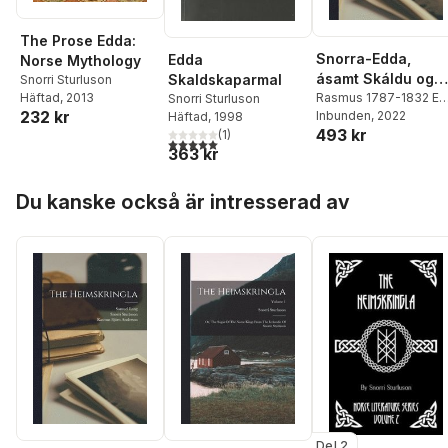
The Prose Edda:
Snorra-Edda,
Edda
Norse Mythology
ásamt Skáldu og
Skaldskaparmal
Snorri Sturluson
Þarmeð fylgjandi
Rasmus 1787-1832 Ed
Häftad
, 2013
Snorri Sturluson
232 kr
Rask
Inbunden
,
Snorri Sturluson
, 2022
,
Häftad
, 1998
ritgjörðum
493 kr
Hvitaskáld Ca Ólafr
(
1
)
5,0
utav 5 stjärnor. Totalt antal röster:
þÓrðarson
363 kr
Hoppa över listan
Du kanske också är intresserad av
Del 2