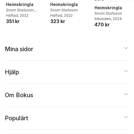
Heimskringla
Heimskringla
Heimskringla
Snorri Sturluson
,
Snorri Sturluson
Snorri Sturluson
Samuel Lang
Häftad
, 2022
,
Rasmus
Häftad
, 2022
Inbunden
, 2024
351 kr
323 kr
Björn Anderson
470 kr
Mina sidor
Hjälp
Om Bokus
Populärt