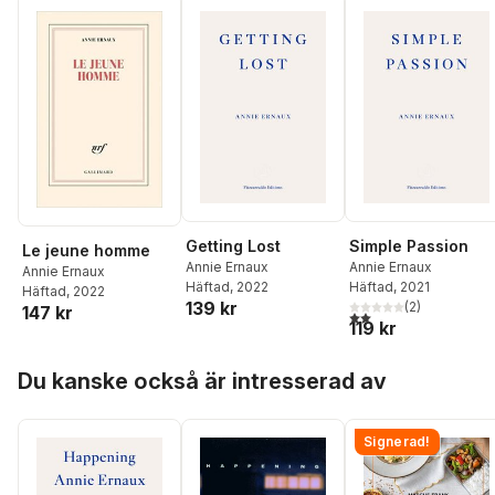
Getting Lost
Simple Passion
Le jeune homme
Annie Ernaux
Annie Ernaux
Annie Ernaux
Häftad
, 2022
Häftad
, 2021
Häftad
, 2022
139 kr
(
2
)
147 kr
2,0
utav 5 stjärnor. Tota
119 kr
Hoppa över listan
Du kanske också är intresserad av
Signerad!