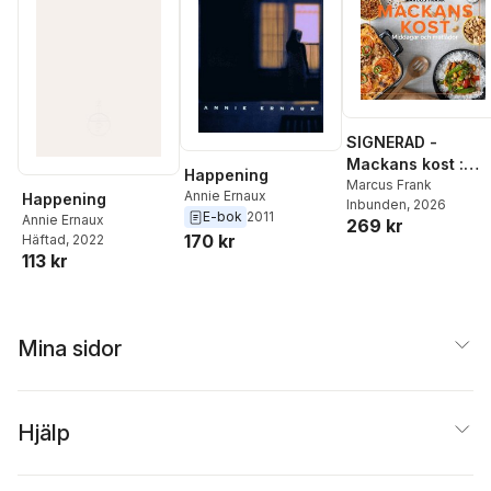
SIGNERAD -
Mackans kost :
Happening
Middagar och
Marcus Frank
Annie Ernaux
Happening
Inbunden
, 2026
matlådor
E-bok
2011
Annie Ernaux
269 kr
170 kr
Häftad
, 2022
113 kr
Mina sidor
Hjälp