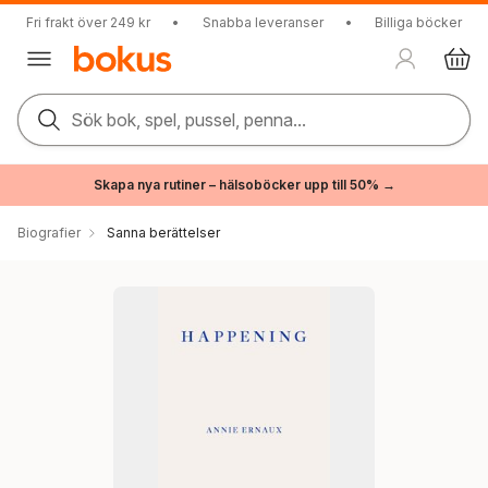
Fri frakt över 249 kr
•
Snabba leveranser
•
Billiga böcker
Sök bok, spel, pussel, penna...
Skapa nya rutiner – hälsoböcker upp till 50% →
Biografier
Sanna berättelser