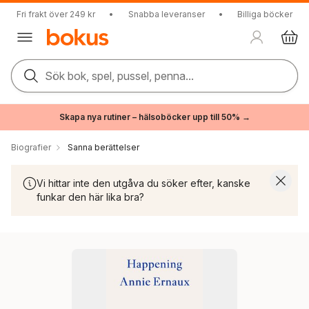
Fri frakt över 249 kr
•
Snabba leveranser
•
Billiga böcker
Sök bok, spel, pussel, penna...
Skapa nya rutiner – hälsoböcker upp till 50% →
Biografier
Sanna berättelser
Vi hittar inte den utgåva du söker efter, kanske
funkar den här lika bra?