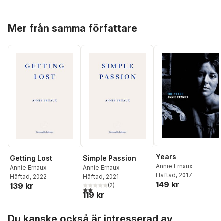
Hoppa över listan
Mer från samma författare
Years
Getting Lost
Simple Passion
Annie Ernaux
Annie Ernaux
Annie Ernaux
Häftad
, 2017
Häftad
, 2022
Häftad
, 2021
149 kr
139 kr
(
2
)
2,0
utav 5 stjärnor. Totalt antal röster:
119 kr
Hoppa över listan
Du kanske också är intresserad av