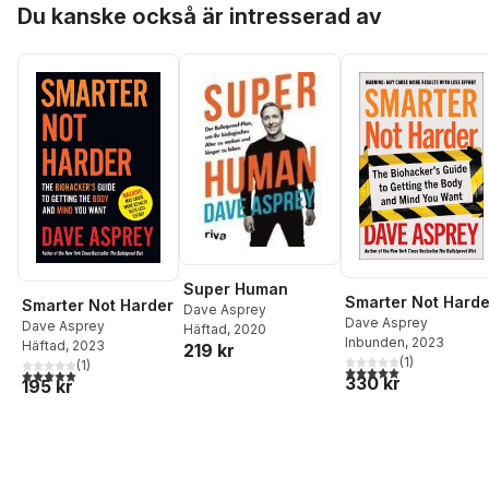
Du kanske också är intresserad av
Super Human
Smarter Not Harde
Smarter Not Harder
Dave Asprey
Dave Asprey
Dave Asprey
Häftad
, 2020
Inbunden
, 2023
Häftad
, 2023
219 kr
(
1
)
(
1
)
5,0
utav 5 stjärnor. Tota
5,0
utav 5 stjärnor. Totalt antal röster:
330 kr
195 kr