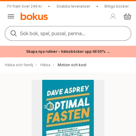
Fri frakt över 249 kr
•
Snabba leveranser
•
Billiga böcker
Sök bok, spel, pussel, penna...
Skapa nya rutiner – hälsoböcker upp till 50% →
Hälsa och familj
Hälsa
Motion och kost