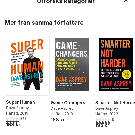
Utforska kategorier
Hoppa över listan
Mer från samma författare
Super Human
Game Changers
Smarter Not Harde
Dave Asprey
Dave Asprey
Dave Asprey
Häftad
, 2019
Häftad
, 2018
Häftad
, 2023
(
3
)
168 kr
(
1
)
4,3
utav 5 stjärnor. Totalt antal röster:
5,0
utav 5 stjärnor. Tota
189 kr
195 kr
Hoppa över listan