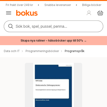
Fri frakt över 249 kr
•
Snabba leveranser
•
Billiga böcker
Sök bok, spel, pussel, penna...
Skapa nya rutiner – hälsoböcker upp till 50% →
Data och IT
Programmeringsböcker
Programspråk