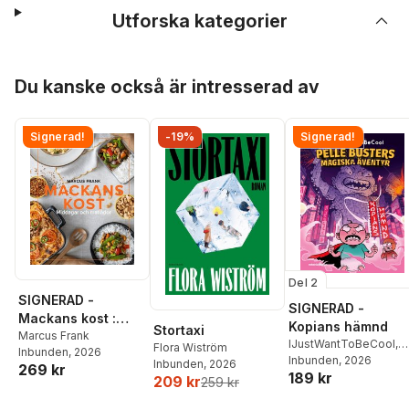
Utforska kategorier
Hoppa över listan
Du kanske också är intresserad av
Signerad!
-19%
Signerad!
Del 2
SIGNERAD -
SIGNERAD -
Mackans kost :
Kopians hämnd
Stortaxi
Middagar och
Marcus Frank
IJustWantToBeCool
,
Flora Wiström
Inbunden
, 2026
matlådor
Joel Adolphson
Inbunden
, 2026
,
Emil
Inbunden
, 2026
269 kr
189 kr
Ejdemo Beer
,
Victor
209 kr
259 kr
Beer