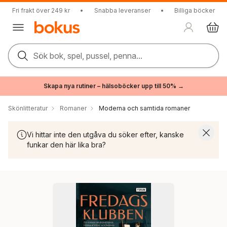
Fri frakt över 249 kr
•
Snabba leveranser
•
Billiga böcker
Sök bok, spel, pussel, penna...
Skapa nya rutiner – hälsoböcker upp till 50% →
Skönlitteratur
Romaner
Moderna och samtida romaner
Vi hittar inte den utgåva du söker efter, kanske
funkar den här lika bra?