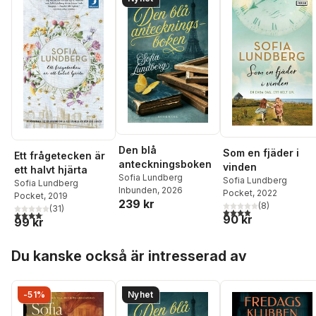
Den blå
Som en fjäder i
Ett frågetecken är
anteckningsboken
vinden
ett halvt hjärta
Sofia Lundberg
Sofia Lundberg
Sofia Lundberg
Inbunden
, 2026
Pocket
, 2022
Pocket
, 2019
239 kr
(
8
)
(
31
)
3,9
utav 5 stjärnor. Tota
4,1
utav 5 stjärnor. Totalt antal röster:
90 kr
99 kr
Hoppa över listan
Du kanske också är intresserad av
-51%
Nyhet