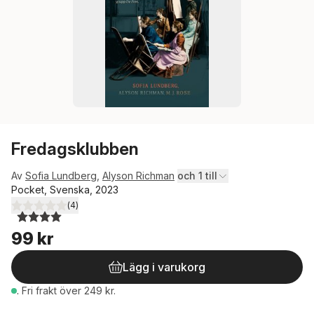
Fredagsklubben
Av
Sofia Lundberg
,
Alyson Richman
och 1 till
Pocket, Svenska, 2023
(
4
)
4,0
utav 5 stjärnor. Totalt antal röster:
99 kr
Lägg i varukorg
.
Fri frakt över 249 kr.