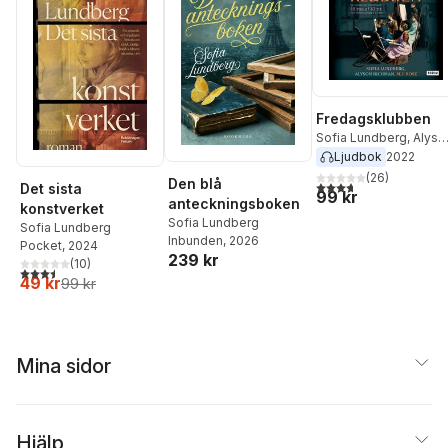
Fredagsklubben
Sofia Lundberg
,
Alyso
Richman
,
M.J Rose
Ljudbok
2022
(
26
)
Den blå
3,7
utav 5 stjärnor. Tota
Det sista
99 kr
anteckningsboken
konstverket
Sofia Lundberg
Sofia Lundberg
Inbunden
, 2026
Pocket
, 2024
239 kr
(
10
)
3,5
utav 5 stjärnor. Totalt antal röster:
49 kr
99 kr
Mina sidor
Hjälp