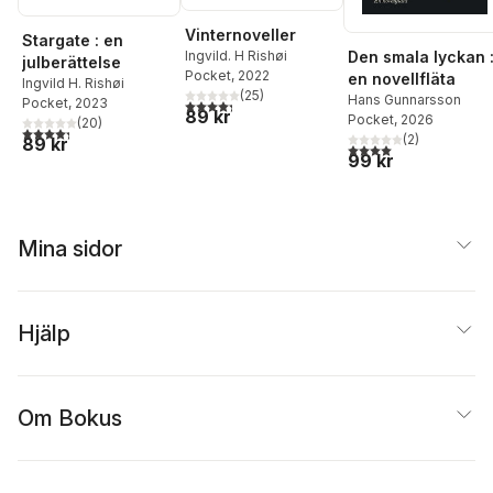
Vinternoveller
Stargate : en
Den smala lyckan 
Ingvild. H Rishøi
julberättelse
Pocket
, 2022
en novellfläta
Ingvild H. Rishøi
(
25
)
Hans Gunnarsson
Pocket
, 2023
4,3
utav 5 stjärnor. Totalt antal röster:
89 kr
Pocket
, 2026
(
20
)
4,3
utav 5 stjärnor. Totalt antal röster:
(
2
)
89 kr
4,0
utav 5 stjärnor. Tota
99 kr
Mina sidor
Hjälp
Om Bokus