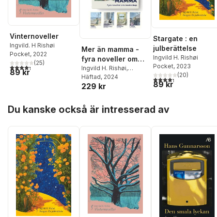
Vinternoveller
Stargate : en
Ingvild. H Rishøi
julberättelse
Mer än mamma -
Pocket
, 2022
Ingvild H. Rishøi
fyra noveller om
(
25
)
Pocket
, 2023
4,3
utav 5 stjärnor. Totalt antal röster:
moderskap
Ingvild H. Rishøi
,
89 kr
(
20
)
Agneta Klingspor
Häftad
, 2024
,
4,3
utav 5 stjärnor. Tota
89 kr
229 kr
Agnes Lidbeck
,
Caroline Ringskog
Hoppa över listan
Ferrada-Noli
Du kanske också är intresserad av