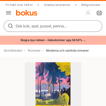
Fri frakt över 249 kr
•
Snabba leveranser
•
Billiga böcker
Sök bok, spel, pussel, penna...
Skapa nya rutiner – hälsoböcker upp till 50% →
Skönlitteratur
Romaner
Moderna och samtida romaner