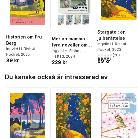
Stargate : en
Historien om Fru
julberättelse
Mer än mamma -
Berg
Ingvild H. Rishøi
fyra noveller om
Ingvild H. Rishøi
Pocket
, 2023
moderskap
Ingvild H. Rishøi
,
Pocket
, 2025
(
20
)
Agneta Klingspor
Häftad
, 2024
,
4,3
utav 5 stjärnor. Tota
89 kr
89 kr
229 kr
Agnes Lidbeck
,
Caroline Ringskog
Hoppa över listan
Ferrada-Noli
Du kanske också är intresserad av