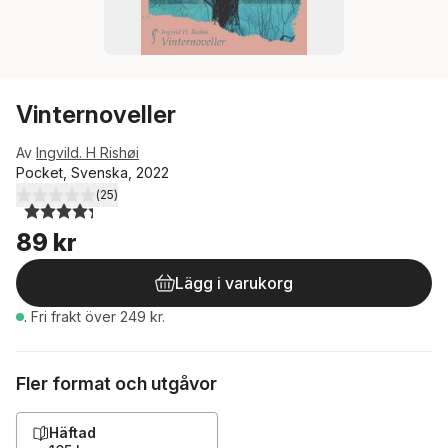
Vinternoveller
Av
Ingvild. H Rishøi
Pocket, Svenska, 2022
(
25
)
4,3
utav 5 stjärnor. Totalt antal röster:
89 kr
Lägg i varukorg
.
Fri frakt över 249 kr.
Fler format och utgåvor
Häftad