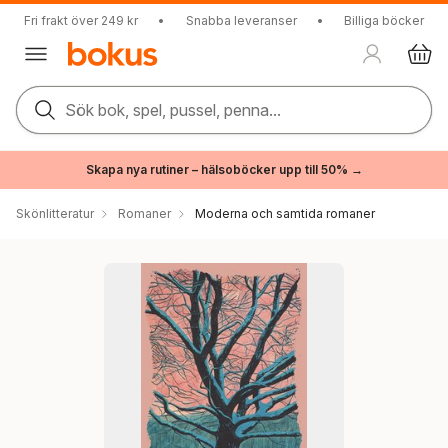
Fri frakt över 249 kr
•
Snabba leveranser
•
Billiga böcker
Sök bok, spel, pussel, penna...
Skapa nya rutiner – hälsoböcker upp till 50% →
Skönlitteratur
Romaner
Moderna och samtida romaner