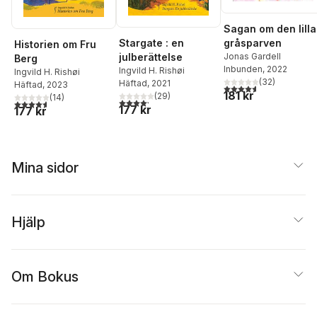
Sagan om den lilla
Stargate : en
gråsparven
Historien om Fru
julberättelse
Jonas Gardell
Berg
Inbunden
, 2022
Ingvild H. Rishøi
Ingvild H. Rishøi
(
32
)
Häftad
, 2021
Häftad
, 2023
4,6
utav 5 stjärnor. Tota
181 kr
(
29
)
(
14
)
4,2
utav 5 stjärnor. Totalt antal röster:
4,6
utav 5 stjärnor. Totalt antal röster:
177 kr
177 kr
Mina sidor
Hjälp
Om Bokus