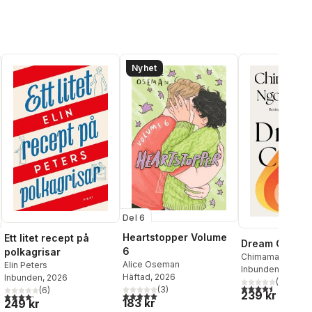
Nyhet
Del 6
Heartstopper Volume
Ett litet recept på
Dream Count
6
polkagrisar
Chimamanda Ngoz
Alice Oseman
Elin Peters
Inbunden
, 2025
Häftad
, 2026
Inbunden
, 2026
(
2
)
4,5
utav 5 stjärnor.
(
3
)
(
6
)
239 kr
5,0
utav 5 stjärnor. Totalt antal röster:
4,2
utav 5 stjärnor. Totalt antal röster:
183 kr
249 kr