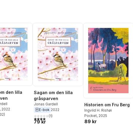
m den lilla
Sagan om den lilla
rven
gråsparven
rdell
Jonas Gardell
Historien om Fru Berg
, 2022
E-bok
2022
Ingvild H. Rishøi
32
)
Pocket
, 2025
(
1
)
stjärnor. Totalt antal röster:
4,0
utav 5 stjärnor. Totalt antal röster:
89 kr
79 kr