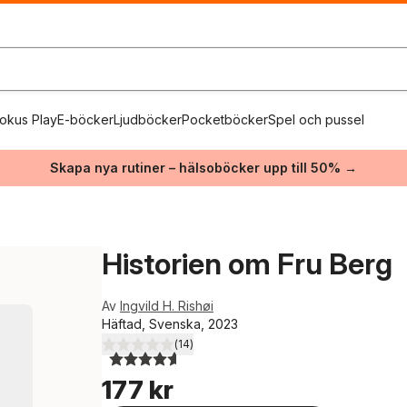
okus Play
E-böcker
Ljudböcker
Pocketböcker
Spel och pussel
Skapa nya rutiner – hälsoböcker upp till 50% →
Historien om Fru Berg
Av
Ingvild H. Rishøi
Häftad, Svenska, 2023
(
14
)
4,6
utav 5 stjärnor. Totalt antal röster:
177 kr