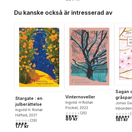
Noli
Hoppa över listan
Du kanske också är intresserad av
Sagan o
Vinternoveller
gråspa
Stargate : en
Ingvild. H Rishøi
Jonas Ga
julberättelse
Pocket
, 2022
Inbunden
Ingvild H. Rishøi
(
25
)
(
Häftad
, 2021
4,3
utav 5 stjärnor. Totalt antal röster:
4,6
utav 5 
89 kr
181 kr
(
29
)
4,2
utav 5 stjärnor. Totalt antal röster:
177 kr