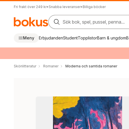
Fri frakt över 249 kr
•
Snabba leveranser
•
Billiga böcker
Sök bok, spel, pussel, penna...
Meny
Erbjudanden
Student
Topplistor
Barn & ungdom
B
Skönlitteratur
Romaner
Moderna och samtida romaner