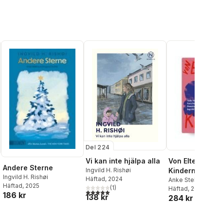
Del 224
Von Eltern un
Vi kan inte hjälpa alla
Andere Sterne
Kindern
Ingvild H. Rishøi
Ingvild H. Rishøi
Häftad
, 2024
Anke Stelling
,
Sa
Häftad
, 2025
(
1
)
Stridsberg
Häftad
, 2024
,
Danie
5,0
utav 5 stjärnor. Totalt antal röster:
186 kr
138 kr
284 kr
Dröscher
,
Ingvild
al röster: