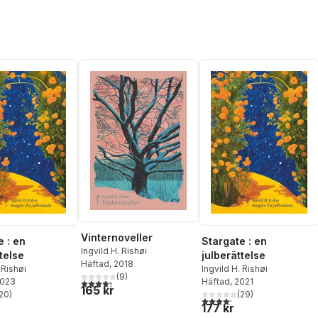
Vinternoveller
e : en
Stargate : en
Ingvild H. Rishøi
telse
julberättelse
Häftad
, 2018
 Rishøi
Ingvild H. Rishøi
(
9
)
2023
Häftad
, 2021
4,3
utav 5 stjärnor. Totalt antal röster:
165 kr
20
)
(
29
)
stjärnor. Totalt antal röster:
4,2
utav 5 stjärnor. Totalt ant
177 kr