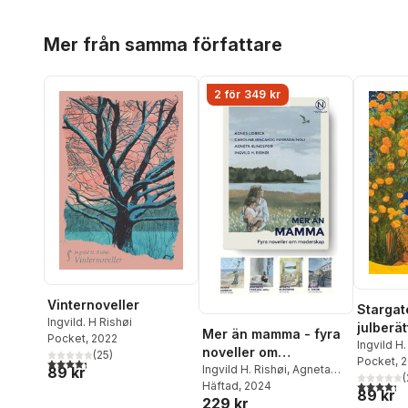
Hoppa över listan
Mer från samma författare
2 för 349 kr
Vinternoveller
Stargat
Ingvild. H Rishøi
julberät
Mer än mamma - fyra
Pocket
, 2022
Ingvild H.
noveller om
(
25
)
Pocket
, 
4,3
utav 5 stjärnor. Totalt antal röster:
moderskap
Ingvild H. Rishøi
,
Agneta
89 kr
(
4,3
utav 5 
Klingspor
Häftad
, 2024
,
Agnes Lidbeck
,
89 kr
229 kr
Caroline Ringskog Ferrada-