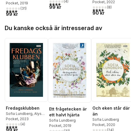
(
4
)
Pocket
, 2022
Pocket
, 2019
4,0
utav 5 stjärnor. Totalt antal röster:
99 kr
(
8
)
(
31
)
3,9
utav 5 stjärnor. Tota
4,1
utav 5 stjärnor. Totalt antal röster:
90 kr
99 kr
Hoppa över listan
Du kanske också är intresserad av
Fredagsklubben
Och eken står där
Ett frågetecken är
Sofia Lundberg
,
Alyson
än
ett halvt hjärta
Richman
Pocket
, 2023
,
M.J Rose
Sofia Lundberg
Sofia Lundberg
(
4
)
Pocket
, 2020
Pocket
, 2019
4,0
utav 5 stjärnor. Totalt antal röster:
99 kr
(
24
)
(
31
)