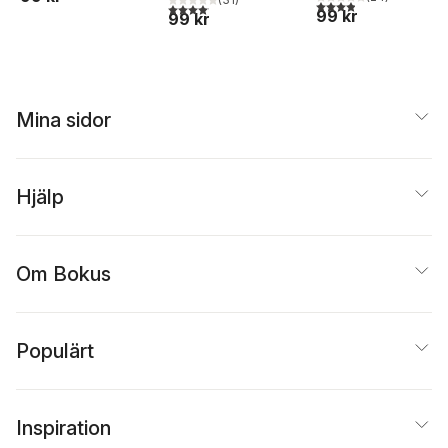
3,9
utav 5 stjärnor. Tota
4,1
utav 5 stjärnor. Totalt antal röster:
99 kr
99 kr
Mina sidor
Hjälp
Om Bokus
Populärt
Inspiration