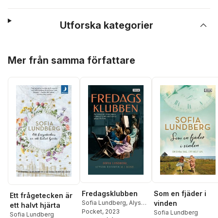
Utforska kategorier
Hoppa över listan
Mer från samma författare
Fredagsklubben
Som en fjäder i
Ett frågetecken är
Sofia Lundberg
,
Alyson
vinden
ett halvt hjärta
Richman
Pocket
, 2023
,
M.J Rose
Sofia Lundberg
Sofia Lundberg