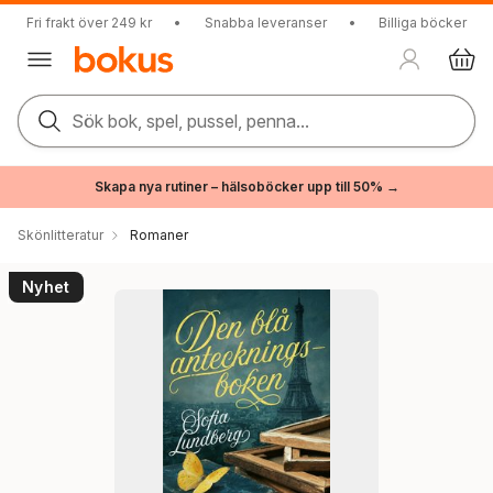
Fri frakt över 249 kr
•
Snabba leveranser
•
Billiga böcker
Sök bok, spel, pussel, penna...
Skapa nya rutiner – hälsoböcker upp till 50% →
Skönlitteratur
Romaner
Nyhet