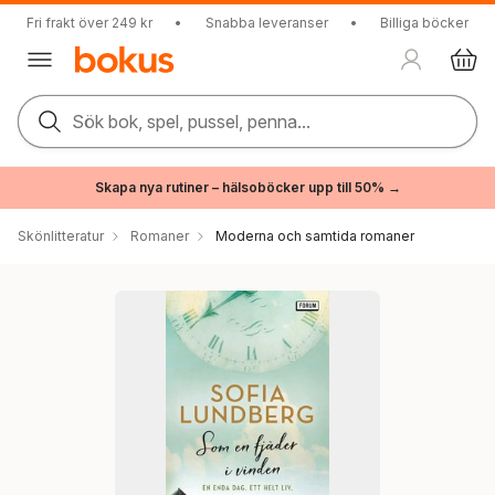
Fri frakt över 249 kr
•
Snabba leveranser
•
Billiga böcker
Sök bok, spel, pussel, penna...
Skapa nya rutiner – hälsoböcker upp till 50% →
Skönlitteratur
Romaner
Moderna och samtida romaner