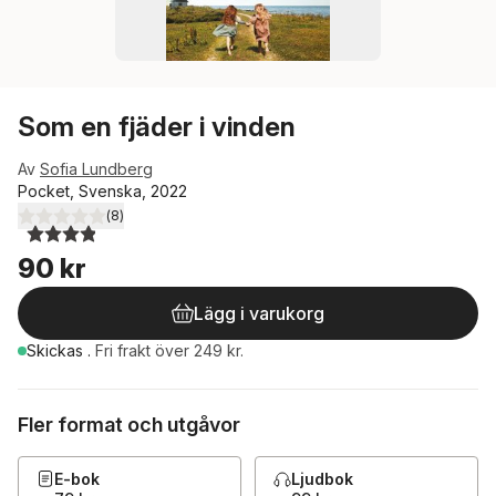
Som en fjäder i vinden
Av
Sofia Lundberg
Pocket, Svenska, 2022
(
8
)
3,9
utav 5 stjärnor. Totalt antal röster:
90 kr
Lägg i varukorg
Skickas
.
Fri frakt över 249 kr.
Fler format och utgåvor
E-bok
Ljudbok