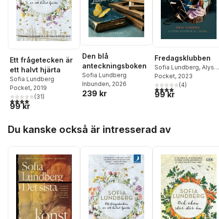
Den blå
Fredagsklubben
Ett frågetecken är
anteckningsboken
Sofia Lundberg
,
Alyso
ett halvt hjärta
Sofia Lundberg
Richman
Pocket
, 2023
,
M.J Rose
Sofia Lundberg
Inbunden
, 2026
(
4
)
Pocket
, 2019
4,0
utav 5 stjärnor. Tota
239 kr
99 kr
(
31
)
4,1
utav 5 stjärnor. Totalt antal röster:
99 kr
Hoppa över listan
Du kanske också är intresserad av