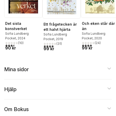
Det sista
Och eken står där
Ett frågetecken är
konstverket
än
ett halvt hjärta
Sofia Lundberg
Sofia Lundberg
Sofia Lundberg
Pocket
, 2024
Pocket
, 2020
Pocket
, 2019
(
10
)
(
24
)
(
31
)
3,5
utav 5 stjärnor. Totalt antal röster:
3,9
utav 5 stjärnor. Tota
4,1
utav 5 stjärnor. Totalt antal röster:
90 kr
99 kr
99 kr
Mina sidor
Hjälp
Om Bokus