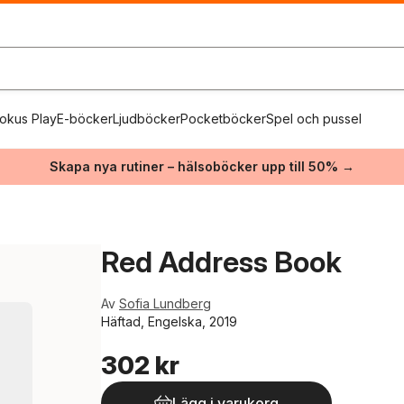
okus Play
E-böcker
Ljudböcker
Pocketböcker
Spel och pussel
Skapa nya rutiner – hälsoböcker upp till 50% →
Red Address Book
Av
Sofia Lundberg
Häftad, Engelska, 2019
302 kr
Lägg i varukorg