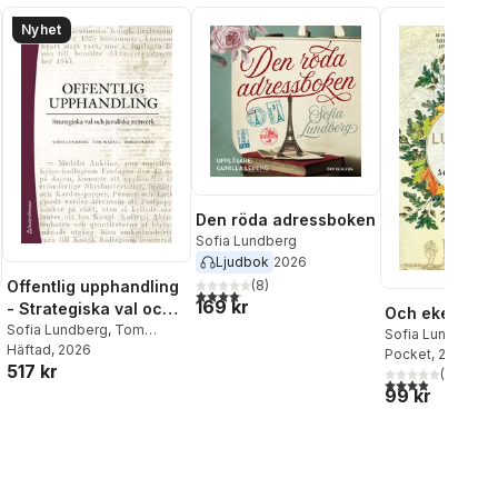
Nyhet
Den röda adressboken
Sofia Lundberg
Ljudbok
2026
Offentlig upphandling
(
8
)
4,1
utav 5 stjärnor. Totalt antal röster:
169 kr
- Strategiska val och
Och eken står
juridiska ramverk
Sofia Lundberg
,
Tom
Sofia Lundberg
Madell
Häftad
,
, 2026
Tobias Indén
Pocket
, 2020
517 kr
(
24
)
al röster:
3,9
utav 5 stjärnor
99 kr