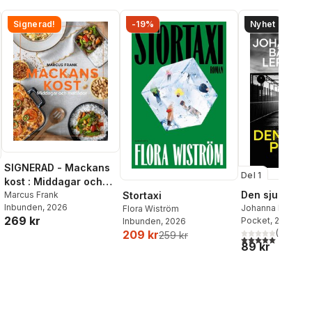
Signerad!
-19%
Nyhet
SIGNERAD - Mackans
Del 1
kost : Middagar och
Den sjunde po
matlådor
Marcus Frank
Stortaxi
Inbunden
, 2026
Johanna Bäckst
Flora Wiström
269 kr
Lerneby
Pocket
, 2026
Inbunden
, 2026
(
1
)
209 kr
259 kr
5,0
utav 5 stjärnor.
89 kr