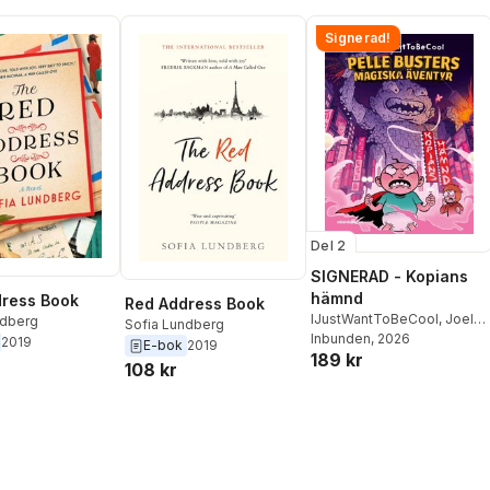
Signerad!
Del 2
SIGNERAD - Kopians
hämnd
ress Book
Red Address Book
IJustWantToBeCool
,
Joel
ndberg
Sofia Lundberg
Adolphson
Inbunden
, 2026
,
Emil Ejdemo
2019
E-bok
2019
189 kr
Beer
,
Victor Beer
108 kr