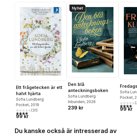
Nyhet
Den blå
Fredag
Ett frågetecken är ett
anteckningsboken
Sofia Lu
halvt hjärta
Sofia Lundberg
Richman
Pocket
, 
,
Sofia Lundberg
Inbunden
, 2026
(
Pocket
, 2019
4,0
utav 5 
239 kr
99 kr
(
31
)
4,1
utav 5 stjärnor. Totalt antal röster:
99 kr
Hoppa över listan
Du kanske också är intresserad av