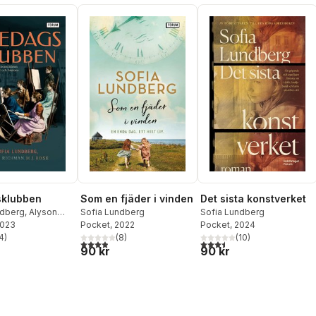
sklubben
Som en fjäder i vinden
Det sista konstverket
ndberg
,
Alyson
Sofia Lundberg
Sofia Lundberg
2023
M.J Rose
Pocket
, 2022
Pocket
, 2024
4
)
(
8
)
(
10
)
stjärnor. Totalt antal röster:
3,9
utav 5 stjärnor. Totalt antal röster:
3,5
utav 5 stjärnor. Totalt ant
90 kr
90 kr