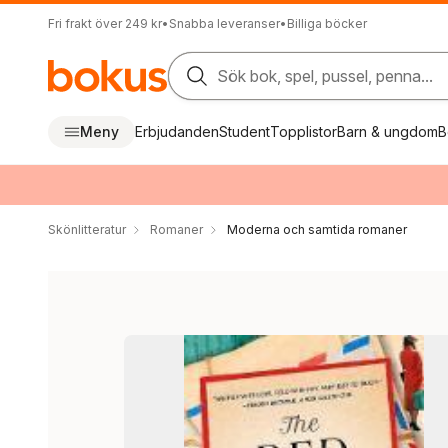
Fri frakt över 249 kr
•
Snabba leveranser
•
Billiga böcker
Sök bok, spel, pussel, penna...
Meny
Erbjudanden
Student
Topplistor
Barn & ungdom
B
Skönlitteratur
Romaner
Moderna och samtida romaner