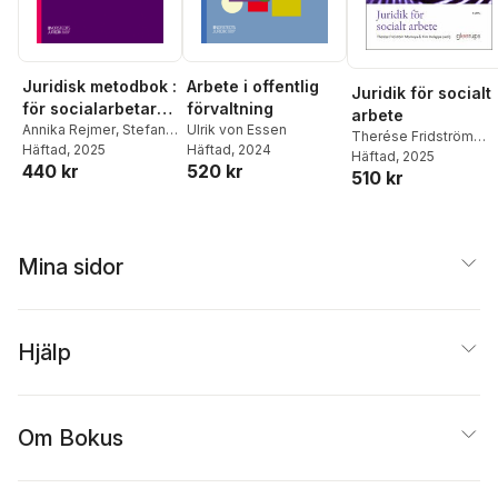
Juridisk metodbok :
Arbete i offentlig
Juridik för socialt
för socialarbetare
förvaltning
arbete
och andra
Annika Rejmer
,
Stefan
Ulrik von Essen
Therése Fridström
Zetterström
Häftad
, 2025
,
Sverker
Häftad
, 2024
offentliganställda
Montoya (red)
Häftad
, 2025
,
Tim
440 kr
520 kr
Scheutz
,
Therése
510 kr
Holappa (red)
Fridström Montoya
Mina sidor
Hjälp
Om Bokus