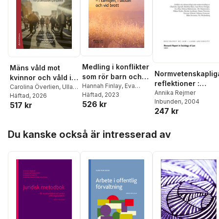
Medling i konflikter
Mäns våld mot
Normvetenskaplig
som rör barn och
kvinnor och våld i
reflektioner :
unga : i familjen, i
Hannah Finlay
,
Eva
nära relationer :
Carolina Överlien
,
Ulla
artiklar om
Annika Rejmer
Fromholz
Häftad
, 2023
,
Ilse
Albért
Häftad
,
, 2026
Anette Marklund
,
skolan och vid
interprofessionella
Inbunden
, 2004
rättssociologi som
526 kr
Hakvoort
,
Maritha
517 kr
Ylva Palmblad
,
Victoria
brott
perspektiv
247 kr
normvetenskap
Jacobsson
,
Sara
Andrén
,
Johanna
Monemi
,
Lottie Wahlin
,
Belachew
,
Siv-Britt
Hoppa över listan
Ann-Sofie Bergman
,
Björktomta
,
Görel
Du kanske också är intresserad av
Annika Rejmer
Granström
,
Ellinor
Hallebro
,
Sibel
Korkmaz
,
Stina
Lindegren
,
Nicole
Ovesen
,
Annika Rejmer
,
Sara Skoog Waller
,
Susanne Strand
,
Frida
Svanberg
,
Eva Wolf