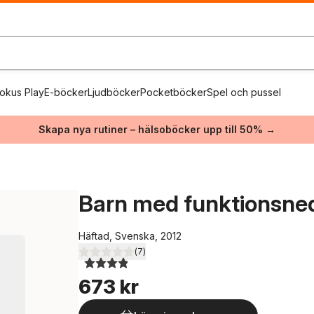
okus Play
E-böcker
Ljudböcker
Pocketböcker
Spel och pussel
Skapa nya rutiner – hälsoböcker upp till 50% →
Barn med funktionsne
Häftad, Svenska, 2012
(
7
)
3,9
utav 5 stjärnor. Totalt antal röster:
673 kr