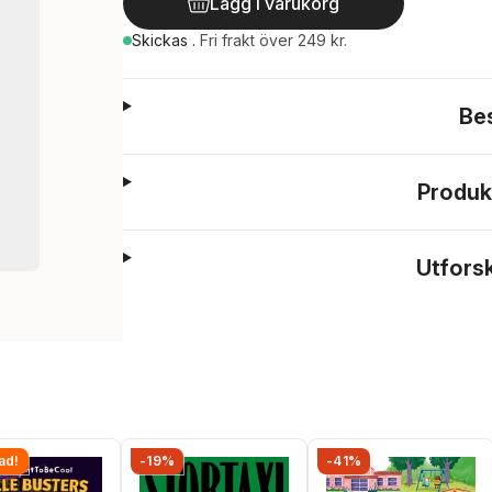
Lägg i varukorg
Skickas
.
Fri frakt över 249 kr.
Be
Produk
Utfors
ad!
-19%
-41%