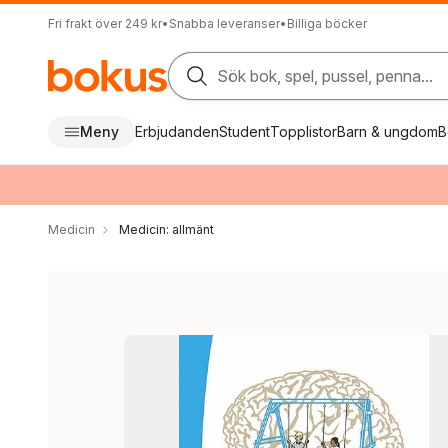
Fri frakt över 249 kr
•
Snabba leveranser
•
Billiga böcker
Sök bok, spel, pussel, penna...
Meny
Erbjudanden
Student
Topplistor
Barn & ungdom
B
Medicin
Medicin: allmänt