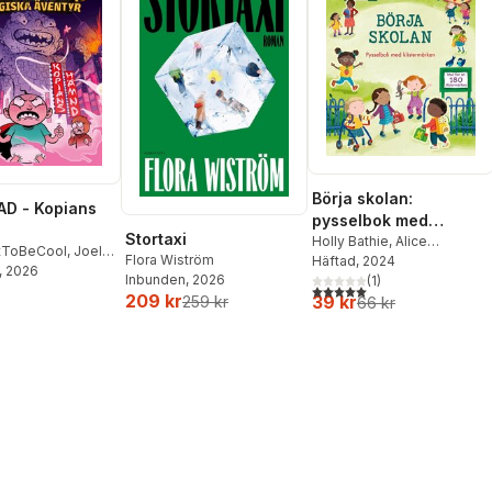
Börja skolan:
D - Kopians
pysselbok med
Stortaxi
klistermärken
Holly Bathie
,
Alice
tToBeCool
,
Joel
Flora Wiström
Beecham
Häftad
, 2024
on
, 2026
,
Emil Ejdemo
Inbunden
, 2026
(
1
)
5,0
utav 5 stjärnor. Totalt ant
tor Beer
209 kr
39 kr
259 kr
66 kr