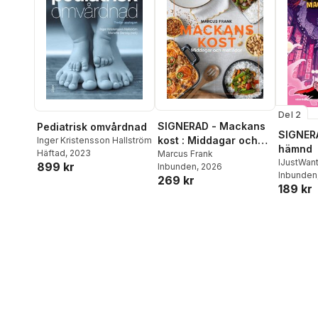
Del 2
SIGNERAD - Mackans
Pediatrisk omvårdnad
SIGNERA
kost : Middagar och
Inger Kristensson Hallström
hämnd
Häftad
, 2023
matlådor
Marcus Frank
IJustWan
899 kr
Inbunden
, 2026
Adolphs
Inbunden
269 kr
189 kr
Beer
,
Vic