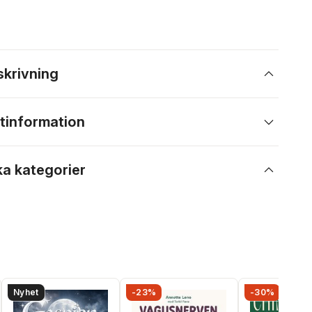
skrivning
tinformation
ka kategorier
Nyhet
-23%
-30%