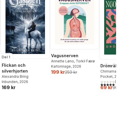
Vagusnerven
Del 1
Annette Løno
,
Torkil Færø
Flickan och
Drömräkning
Kartonnage
, 2026
silverhjorten
Chimamanda Ngoz
199 kr
259 kr
al röster:
Alexandra Bring
Pocket
, 2026
Inbunden
, 2026
(
1
)
5,0
utav 5 stjärnor.
169 kr
69 kr
99 kr