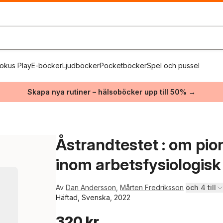
okus Play
E-böcker
Ljudböcker
Pocketböcker
Spel och pussel
Skapa nya rutiner – hälsoböcker upp till 50% →
Åstrandtestet : om pio
inom arbetsfysiologisk 
Av
Dan Andersson
,
Mårten Fredriksson
och 4 till
Häftad, Svenska, 2022
320 kr