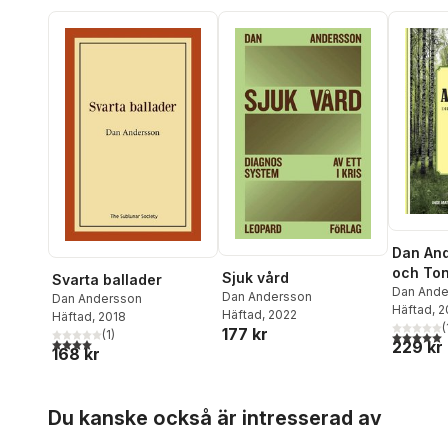
Dan And
och Ton
Sjuk vård
Svarta ballader
Dan Ande
Dan Andersson
Dan Andersson
Häftad
, 
Häftad
, 2022
Häftad
, 2018
(
177 kr
(
1
)
5,0
utav 5 
4,0
utav 5 stjärnor. Totalt antal röster:
229 kr
168 kr
Hoppa över listan
Du kanske också är intresserad av