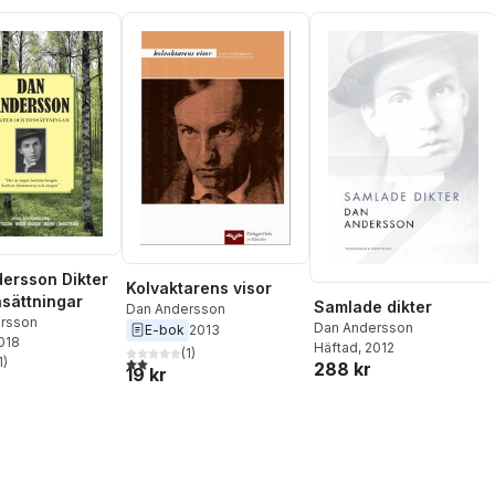
ersson Dikter
Kolvaktarens visor
sättningar
Samlade dikter
Dan Andersson
rsson
Dan Andersson
E-bok
2013
2018
Häftad
, 2012
(
1
)
2,0
utav 5 stjärnor. Totalt antal röster:
1
)
288 kr
stjärnor. Totalt antal röster:
19 kr