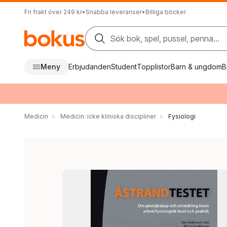
Fri frakt över 249 kr
•
Snabba leveranser
•
Billiga böcker
Sök bok, spel, pussel, penna...
Meny
Erbjudanden
Student
Topplistor
Barn & ungdom
B
Medicin
Medicin: icke kliniska discipliner
Fysiologi