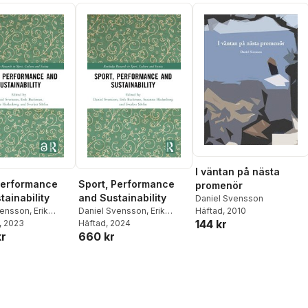
I väntan på nästa
Performance
Sport, Performance
promenör
tainability
and Sustainability
Daniel Svensson
vensson
,
Erik
Daniel Svensson
,
Erik
Häftad
, 2010
144 kr
,
, 2023
Susanna
Backman
Häftad
, 2024
,
Susanna
kr
660 kr
rg
,
Sverker Sörlin
Hedenborg
,
Sverker Sörlin