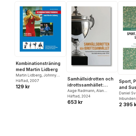
Kombinationsträning
med Martin Lidberg
Martin Lidberg
,
Johnny
Samhällsidrotten och
Nilsson
Häftad
, 2007
Sport, 
idrottssamhället:
129 kr
and Sus
Humanistisk och
Aage Radmann
,
Alan
Daniel S
Bairner
Häftad
, 2024
,
Alexander
samhällsvetenskaplig
Backman
Inbunden
653 kr
Jansson
,
Anna Sätre
,
Åsa
idrottsforskning under
2 395 
Hedenbo
Bäckström
,
Christine
50 år
Dartsch Nilsson
,
Claes
Annerstedt
,
Daniel
Bjärsholm
,
Daniel
Svensson
,
Erik Backman
,
Erwin Apitzsch
,
Göran