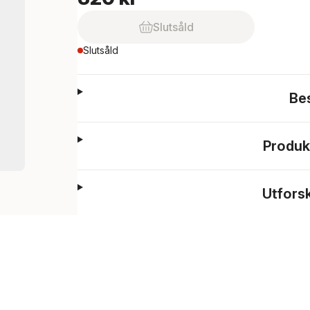
Slutsåld
Slutsåld
Be
Produk
Utfors