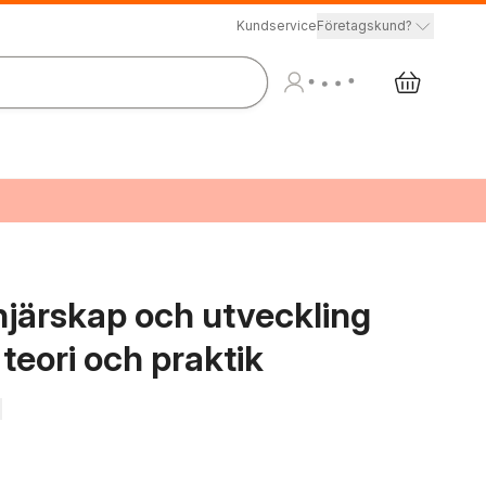
Kundservice
Företagskund?
njärskap och utveckling
teori och praktik