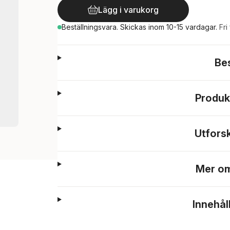
Lägg i varukorg
Beställningsvara.
Skickas
inom 10-15 vardagar
.
Fri
Be
Produk
Utfors
Mer om
Innehål