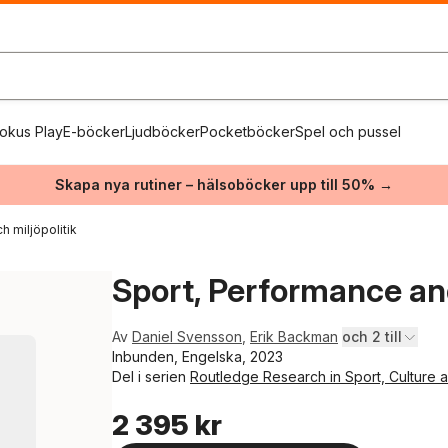
okus Play
E-böcker
Ljudböcker
Pocketböcker
Spel och pussel
Skapa nya rutiner – hälsoböcker upp till 50% →
h miljöpolitik
Sport, Performance and
Av
Daniel Svensson
,
Erik Backman
och 2 till
Inbunden, Engelska, 2023
Del i serien
Routledge Research in Sport, Culture 
2 395 kr