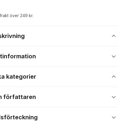
 frakt över 249 kr.
skrivning
tinformation
ka kategorier
 författaren
lsförteckning