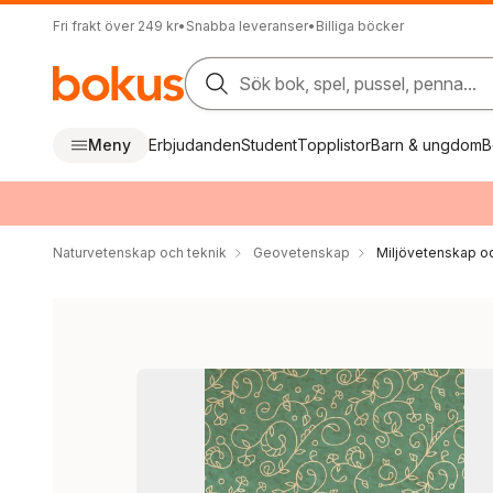
Fri frakt över 249 kr
•
Snabba leveranser
•
Billiga böcker
Sök bok, spel, pussel, penna...
Meny
Erbjudanden
Student
Topplistor
Barn & ungdom
B
Naturvetenskap och teknik
Geovetenskap
Miljövetenskap oc