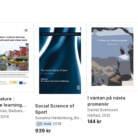
I väntan på nästa
ature :
promenör
ve learning
Social Science of
Daniel Svensson
 youth work
kman
,
Barbara
Sport
Häftad
, 2010
tone
,
Chris
2014
ool work
Susanna Hedenborg
,
Bo
144 kr
Peter Becker
,
Carlsson
E-bok
2018
wles
,
David
939 kr
 Collins
,
Martin