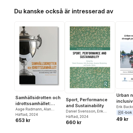
Hoppa över listan
Du kanske också är intresserad av
Urban n
Samhällsidrotten och
Sport, Performance
inclusi
idrottssamhället:
and Sustainability
through
Erik Bac
Humanistisk och
Aage Radmann
,
Alan
Daniel Svensson
,
Erik
Humbers
E-bok
and sch
Bairner
Häftad
, 2024
,
Alexander
samhällsvetenskaplig
Backman
Häftad
, 2024
,
Susanna
Loynes
,
49 kr
653 kr
Jansson
,
Anna Sätre
,
Åsa
idrottsforskning under
660 kr
Hedenborg
,
Sverker Sörlin
Steve Bo
Bäckström
,
Christine
50 år
Brown
,
Di
Dartsch Nilsson
,
Claes