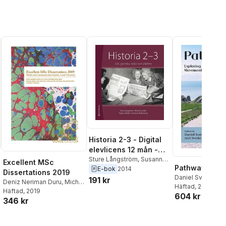
Historia 2-3 - Digital
elevlicens 12 mån -
Sök, granska, tolka
Sture Långström
,
Susanna
Excellent MSc
Pathways
Hedenborg
,
Ingvar Ededal
,
E-bok
2014
och värdera
Dissertations 2019
Weronica Ader
Daniel Svensson
191 kr
Deniz Neriman Duru
,
Michal
Saltzman
Häftad
, 2022
,
Sverker
Gieda
Häftad
,
, 2019
Lina Lockean
,
Rania
604 kr
346 kr
Savitri Mafiroh
,
Giulia
Masciavè
,
Daniel Svensson