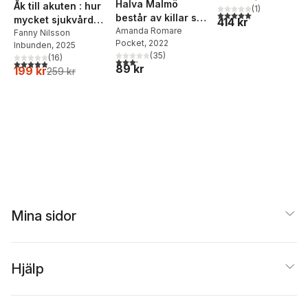
Halva Malmö
Åk till akuten : hur
(
1
)
5,0
utav 5 stjärnor. Tota
består av killar som
mycket sjukvård
414 kr
dumpat mig
Amanda Romare
har vi råd med?
Fanny Nilsson
Pocket
, 2022
Inbunden
, 2025
(
35
)
(
16
)
3,2
utav 5 stjärnor. Totalt antal röster:
4,9
utav 5 stjärnor. Totalt antal röster:
89 kr
199 kr
259 kr
Mina sidor
Hjälp