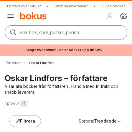
Fri frakt över 249 kr
•
Snabba leveranser
•
Billiga böcker
Sök bok, spel, pussel, penna...
Skapa nya rutiner – hälsoböcker upp till 50% →
Författare
Oskar Lindfors
Oskar Lindfors – författare
Visar alla böcker från författaren . Handla med fri frakt och
snabb leverans.
1
produkt
Filtrera
Sortera:
Trendande