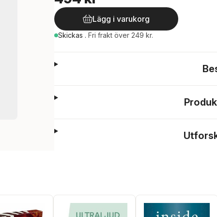
Lägg i varukorg
Skickas
.
Fri frakt över 249 kr.
Be
Produk
Utfors