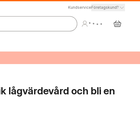
Kundservice
Företagskund?
ik lågvärdevård och bli en