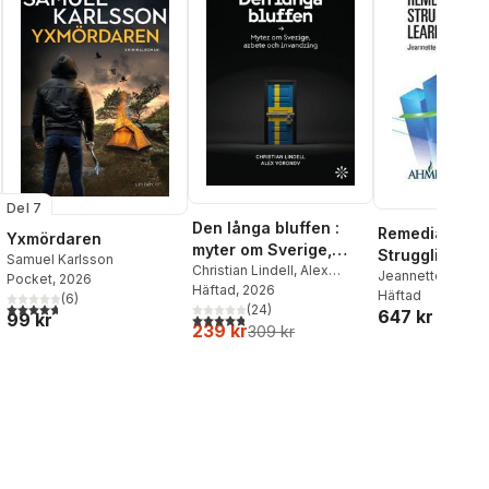
Del 7
Den långa bluffen :
Remediation o
Yxmördaren
myter om Sverige,
Struggling Me
Samuel Karlsson
arbete och invandring
Christian Lindell
,
Alex
Learner
Jeannette Guerra
Pocket
, 2026
Voronov
Häftad
, 2026
Häftad
(
6
)
4,7
utav 5 stjärnor. Totalt antal röster:
(
24
)
647 kr
99 kr
4,8
utav 5 stjärnor. Totalt antal röster:
239 kr
309 kr