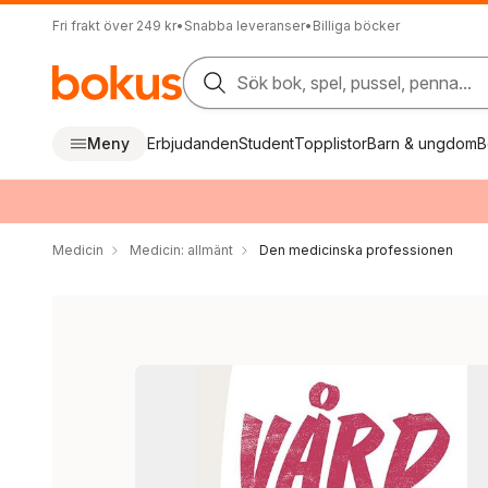
Fri frakt över 249 kr
•
Snabba leveranser
•
Billiga böcker
Sök bok, spel, pussel, penna...
Meny
Erbjudanden
Student
Topplistor
Barn & ungdom
B
Medicin
Medicin: allmänt
Den medicinska professionen