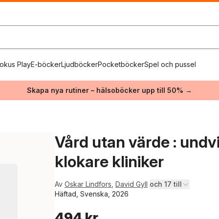
okus Play
E-böcker
Ljudböcker
Pocketböcker
Spel och pussel
Skapa nya rutiner – hälsoböcker upp till 50% →
Vård utan värde : undv
klokare kliniker
Av
Oskar Lindfors
,
David Gyll
och 17 till
Häftad, Svenska, 2026
494 kr