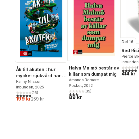
Del 16
Red Ris
Pierce B
Inbunden
(
Halva Malmö består av
Åk till akuten : hur
5,0
utav 5 
414 kr
killar som dumpat mig
mycket sjukvård har vi
Amanda Romare
råd med?
Fanny Nilsson
Pocket
, 2022
Inbunden
, 2025
(
35
)
(
16
)
3,2
utav 5 stjärnor. Totalt antal röster:
4,9
utav 5 stjärnor. Totalt antal röster:
89 kr
199 kr
259 kr