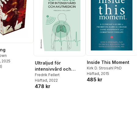
ing
rown
, 2025
Inside This Moment
Ultraljud för
1
)
Kirk D. Strosahl PhD
intensivvård och
stjärnor. Totalt antal röster:
Häftad
, 2015
akutmedicin
Fredrik Fellert
485 kr
Häftad
, 2022
478 kr