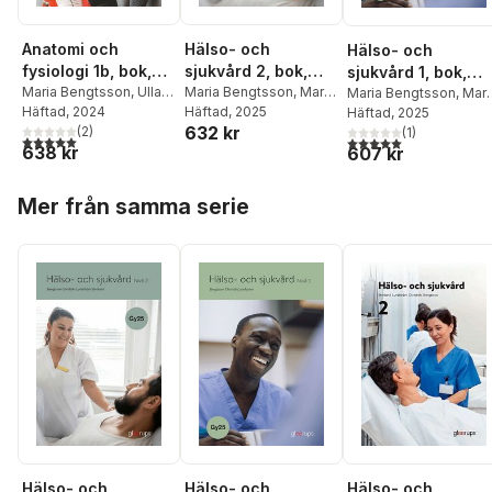
Anatomi och
Hälso- och
Hälso- och
fysiologi 1b, bok,
sjukvård 2, bok,
sjukvård 1, bok,
Gy25
Maria Bengtsson
,
Ulla
Gy25
Maria Bengtsson
,
Maria
Gy25
Maria Bengtsson
,
Mari
Lundström
Häftad
, 2024
Christidis
Häftad
, 2025
,
Ulla
Christidis
Häftad
, 2025
,
Ulla
632 kr
(
2
)
Lundström
,
Anna-Lena
Lundström
(
1
)
5,0
utav 5 stjärnor. Totalt antal röster:
5,0
utav 5 stjärnor. Tota
638 kr
607 kr
Stenlund
Hoppa över listan
Mer från samma serie
Hälso- och
Hälso- och
Hälso- och