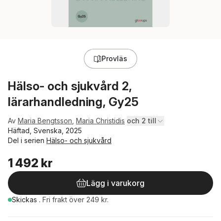
Provläs
Hälso- och sjukvård 2,
lärarhandledning, Gy25
Av
Maria Bengtsson
,
Maria Christidis
och 2 till
Häftad, Svenska, 2025
Del i serien
Hälso- och sjukvård
1 492 kr
Lägg i varukorg
Skickas
.
Fri frakt över 249 kr.