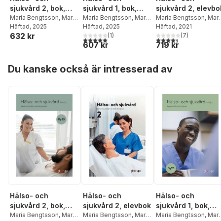
sjukvård 2, bok,
sjukvård 2, elevbo
sjukvård 1, bok,
Gy25
Maria Bengtsson
,
Maria
Maria Bengtsson
,
Mari
Gy25
Maria Bengtsson
,
Maria
Christidis
Häftad
, 2025
,
Ulla
Christidis
Häftad
, 2021
,
Ulla
Christidis
Häftad
, 2025
,
Ulla
632 kr
Lundström
,
Anna-Lena
Lundström
(
7
)
,
Anna-Len
Lundström
(
1
)
4,4
utav 5 stjärnor. Tota
5,0
utav 5 stjärnor. Totalt antal röster:
719 kr
607 kr
Stenlund
Stenlund
Hoppa över listan
Du kanske också är intresserad av
Hälso- och
Hälso- och
Hälso- och
sjukvård 2, bok,
sjukvård 2, elevbok
sjukvård 1, bok,
Gy25
Maria Bengtsson
,
Maria
Maria Bengtsson
,
Maria
Gy25
Maria Bengtsson
,
Mari