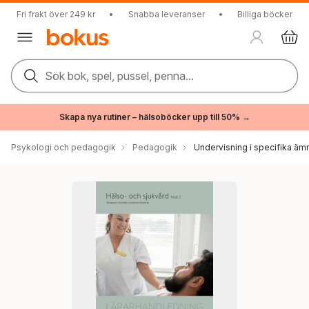
Fri frakt över 249 kr
•
Snabba leveranser
•
Billiga böcker
Sök bok, spel, pussel, penna...
Skapa nya rutiner – hälsoböcker upp till 50% →
Psykologi och pedagogik
Pedagogik
Undervisning i specifika äm