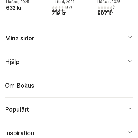
Christidis
Häftad
, 2025
,
Ulla
Christidis
Häftad
, 2021
,
Ulla
Christidis
Häftad
, 2025
,
Ulla
632 kr
Lundström
,
Anna-Lena
Lundström
(
7
)
,
Anna-Lena
Lundström
(
1
)
4,4
utav 5 stjärnor. Totalt antal röster:
5,0
utav 5 stjärnor. Tota
719 kr
607 kr
Stenlund
Stenlund
Mina sidor
Hjälp
Om Bokus
Populärt
Inspiration