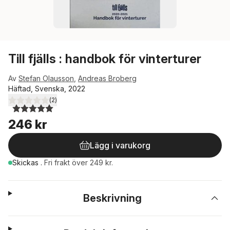
Till fjälls : handbok för vinterturer
Av
Stefan Olausson
,
Andreas Broberg
Häftad, Svenska, 2022
(
2
)
5,0
utav 5 stjärnor. Totalt antal röster:
246 kr
Lägg i varukorg
Skickas
.
Fri frakt över 249 kr.
Beskrivning