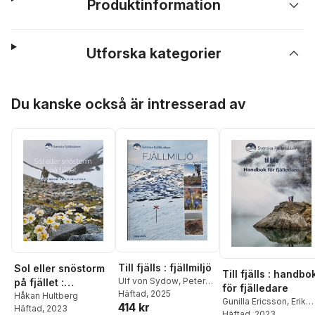
Produktinformation
Utforska kategorier
Hoppa över listan
Du kanske också är intresserad av
Till fjälls : fjällmiljö
Sol eller snöstorm
Till fjälls : handbo
Ulf von Sydow
,
Peter
på fjället :
för fjälledare
Fredman
Häftad
, 2025
,
Nina Kirchner
,
väderbok för
Håkan Hultberg
Gunilla Ericsson
,
Erik
414 kr
Anna Skarin
,
flera Med
Häftad
, 2023
fjällfolk
Casselbrant
Häftad
, 2023
,
Jan