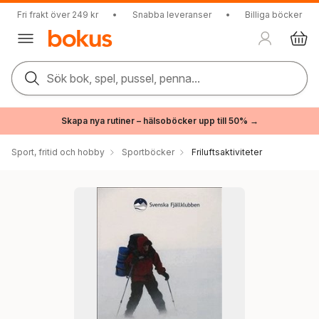
Fri frakt över 249 kr
•
Snabba leveranser
•
Billiga böcker
Sök bok, spel, pussel, penna...
Skapa nya rutiner – hälsoböcker upp till 50% →
Sport, fritid och hobby
Sportböcker
Friluftsaktiviteter