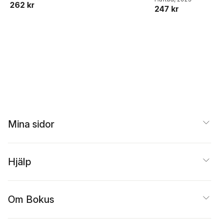
262 kr
247 kr
Lundhag
,
Stefan
Rönnqvist
,
Lars
Svanerud
,
Sofie Wern
Mina sidor
Hjälp
Om Bokus