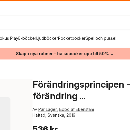
okus Play
E-böcker
Ljudböcker
Pocketböcker
Spel och pussel
Skapa nya rutiner – hälsoböcker upp till 50% →
Förändringsprincipen -
förändring ...
Av
Pär Lager
,
Bobo af Ekenstam
Häftad, Svenska, 2019
536 kr