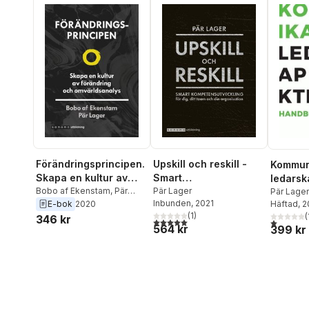
Förändringsprincipen.
Upskill och reskill -
Kommuni
Skapa en kultur av
Smart
ledarska
förändring och
Bobo af Ekenstam
,
Pär
kompetensutveckling
Pär Lager
handbok
Pär Lager
Lager
Inbunden
, 2021
Häftad
, 
E-bok
2020
omvärldsanalys
för dig ...
(
1
)
(
346 kr
5,0
utav 5 stjärnor. Totalt antal röster:
1,0
utav 5 
564 kr
399 kr