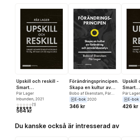
Upskill och reskill -
Förändringsprincipen.
Upskill 
Smart
Skapa en kultur av
Smart
kompetensutveckling
Pär Lager
förändring och
Bobo af Ekenstam
,
Pär
kompete
Pär Lager
Inbunden
, 2021
Lager
E-bok
2020
E-bok
för dig ...
omvärldsanalys
för dig,
(
1
)
346 kr
426 kr
din org
5,0
utav 5 stjärnor. Totalt antal röster:
564 kr
Hoppa över listan
Du kanske också är intresserad av