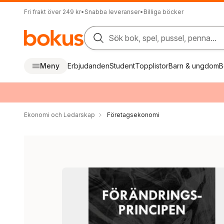
Fri frakt över 249 kr
•
Snabba leveranser
•
Billiga böcker
Sök bok, spel, pussel, penna...
Meny
Erbjudanden
Student
Topplistor
Barn & ungdom
B
Ekonomi och Ledarskap
Företagsekonomi