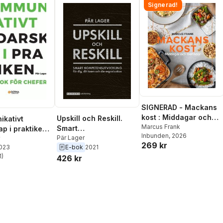
Signerad!
SIGNERAD - Mackans
kost : Middagar och
Upskill och Reskill.
kativt
matlådor
Marcus Frank
Smart
p i praktiken :
Inbunden
, 2026
kompetensutveckling
Pär Lager
 för chefer
269 kr
2023
E-bok
2021
för dig, ditt team och
1
)
426 kr
din organisation
stjärnor. Totalt antal röster: