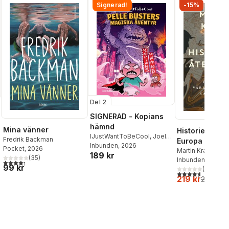
Signerad!
-15%
Del 2
SIGNERAD - Kopians
hämnd
Mina vänner
Historiens åte
IJustWantToBeCool
,
Joel
Fredrik Backman
Europa och
Adolphson
Inbunden
, 2026
,
Emil Ejdemo
Pocket
, 2026
världsordning
Martin Kragh
189 kr
Beer
,
Victor Beer
(
35
)
Inbunden
, 2025
sammanbrott
4,3
utav 5 stjärnor. Totalt antal röster:
99 kr
(
33
)
4,6
utav 5 stjärnor
219 kr
259 kr