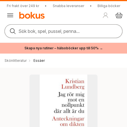
Fri frakt över 249 kr
•
Snabba leveranser
•
Billiga böcker
Sök bok, spel, pussel, penna...
Skapa nya rutiner – hälsoböcker upp till 50% →
Skönlitteratur
Essäer