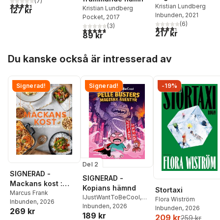
(
7
)
4,4
utav 5 stjärnor. Totalt antal röster:
Kristian Lundberg
Kristian Lundberg
127 kr
Inbunden
, 2021
Pocket
, 2017
(
6
)
(
3
)
4,3
utav 5 stjärnor. Tota
4,7
utav 5 stjärnor. Totalt antal röster:
217 kr
89 kr
Hoppa över listan
Du kanske också är intresserad av
Signerad!
Signerad!
-19%
Del 2
SIGNERAD -
SIGNERAD -
Mackans kost :
Kopians hämnd
Stortaxi
Middagar och
Marcus Frank
IJustWantToBeCool
,
Flora Wiström
Inbunden
, 2026
matlådor
Joel Adolphson
Inbunden
, 2026
,
Emil
Inbunden
, 2026
269 kr
189 kr
Ejdemo Beer
,
Victor
209 kr
259 kr