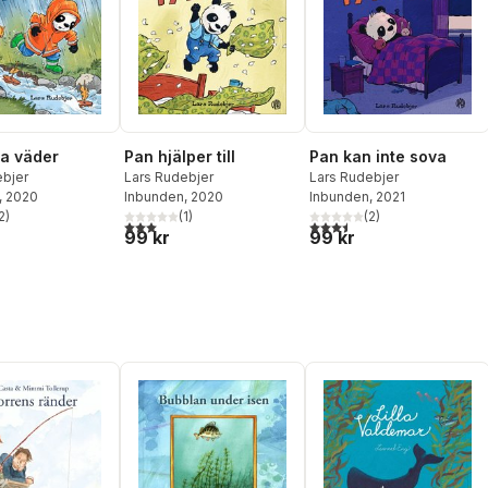
Pan hjälper till
la väder
Pan kan inte sova
Lars Rudebjer
ebjer
Lars Rudebjer
Inbunden
, 2020
, 2020
Inbunden
, 2021
(
1
)
2
)
(
2
)
3,0
utav 5 stjärnor. Totalt antal röster:
stjärnor. Totalt antal röster:
3,5
utav 5 stjärnor. Totalt ant
99 kr
99 kr