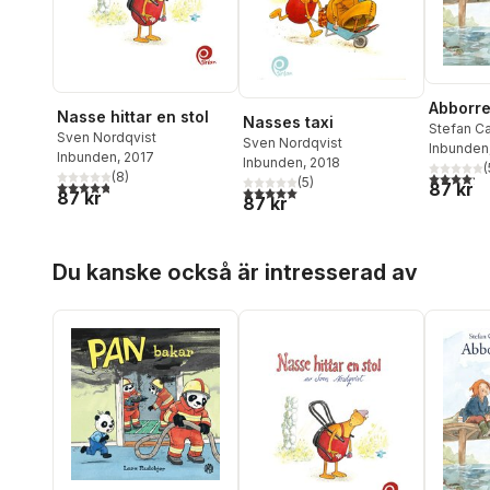
Abborre
Nasse hittar en stol
Nasses taxi
Stefan C
Sven Nordqvist
Sven Nordqvist
Tollerup
Inbunden
Inbunden
, 2017
Inbunden
, 2018
(
(
8
)
4,2
utav 5 
(
5
)
4,8
utav 5 stjärnor. Totalt antal röster:
87 kr
5,0
utav 5 stjärnor. Totalt antal röster:
87 kr
87 kr
Hoppa över listan
Du kanske också är intresserad av