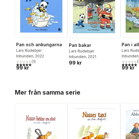
Pan och ankungarna
Pan i al
Pan bakar
Lars Rudebjer
Lars Rud
Lars Rudebjer
Inbunden
, 2022
Inbunden
Inbunden
, 2021
(
1
)
(
99 kr
5,0
utav 5 stjärnor. Totalt antal röster:
5,0
utav 5 
99 kr
99 kr
Hoppa över listan
Mer från samma serie