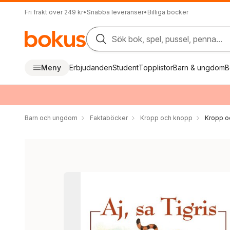
Fri frakt över 249 kr
•
Snabba leveranser
•
Billiga böcker
Sök bok, spel, pussel, penna...
Meny
Erbjudanden
Student
Topplistor
Barn & ungdom
B
Barn och ungdom
Faktaböcker
Kropp och knopp
Kropp o