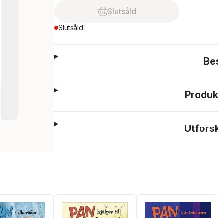
Slutsåld
Slutsåld
Be
Produk
Utfors