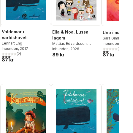
Valdemar i
Ella & Noa. Lussa
Uno i mamma
världshavet
lagom
Sara Gimbergss
Lennart Eng
Mattias Edvardsson
,
Inbunden
, 2018
Inbunden
, 2017
Matilda Salmén
Inbunden
, 2026
(
1
)
2,0
utav 5 stjärnor.
(
2
)
89 kr
87 kr
3,0
utav 5 stjärnor. Totalt antal röster:
87 kr