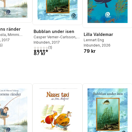
ns ränder
Bubblan under isen
Lilla Valdemar
asta
,
Mimmi
Casper Verner-Carlsson
,
Lennart Eng
, 2017
Sven Nordqvist
Inbunden
, 2017
Inbunden
, 2026
5
)
(
1
)
stjärnor. Totalt antal röster:
5,0
utav 5 stjärnor. Totalt antal röster:
79 kr
87 kr