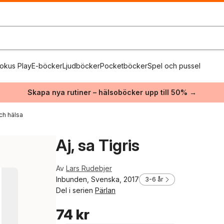
okus Play
E-böcker
Ljudböcker
Pocketböcker
Spel och pussel
Skapa nya rutiner – hälsoböcker upp till 50% →
ch hälsa
Aj, sa Tigris
Av
Lars Rudebjer
Inbunden, Svenska, 2017
3-6 år
Del i serien
Pärlan
74 kr