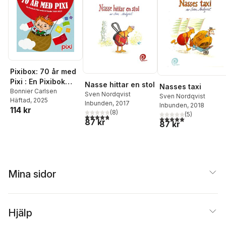
Pixibox: 70 år med
Pixi : En Pixibok
Nasse hittar en stol
Nasses taxi
från varje årtionde
Bonnier Carlsen
Sven Nordqvist
Sven Nordqvist
Häftad
, 2025
1955-2025
Inbunden
, 2017
Inbunden
, 2018
114 kr
(
8
)
(
5
)
4,8
utav 5 stjärnor. Totalt antal röster:
5,0
utav 5 stjärnor. Tota
87 kr
87 kr
Mina sidor
Hjälp