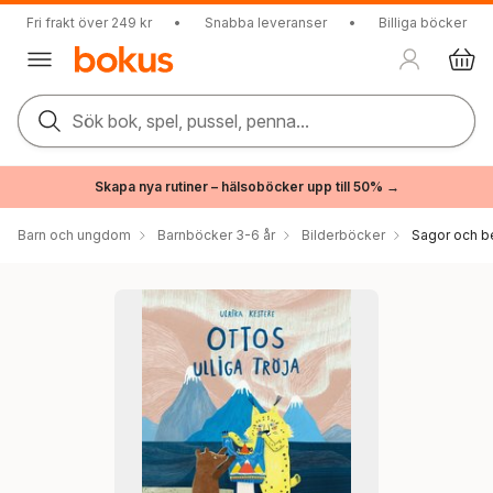
Fri frakt över 249 kr
•
Snabba leveranser
•
Billiga böcker
Sök bok, spel, pussel, penna...
Skapa nya rutiner – hälsoböcker upp till 50% →
Barn och ungdom
Barnböcker 3-6 år
Bilderböcker
Sagor och be