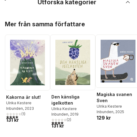
Utforska kategorier
Hoppa över listan
Mer från samma författare
Magiska svanen
Den känsliga
Kakorna är slut!
Sven
igelkotten
Ulrika Kestere
Ulrika Kestere
Inbunden
, 2023
Ulrika Kestere
Inbunden
, 2025
(
1
)
Inbunden
, 2019
4,0
utav 5 stjärnor. Totalt antal röster:
129 kr
131 kr
(
2
)
4,0
utav 5 stjärnor. Totalt antal röster:
131 kr
Hoppa över listan