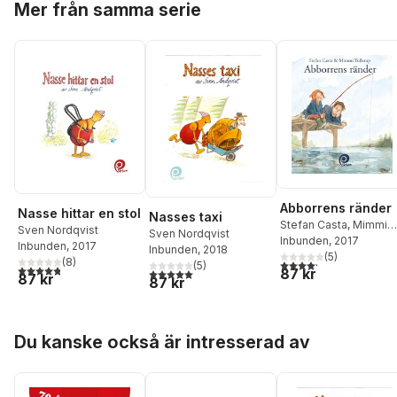
Mer från samma serie
Abborrens ränder
Nasse hittar en stol
Nasses taxi
Stefan Casta
,
Mimmi
Sven Nordqvist
Sven Nordqvist
Tollerup
Inbunden
, 2017
Inbunden
, 2017
Inbunden
, 2018
(
5
)
(
8
)
4,2
utav 5 stjärnor. Tota
(
5
)
4,8
utav 5 stjärnor. Totalt antal röster:
87 kr
5,0
utav 5 stjärnor. Totalt antal röster:
87 kr
87 kr
Hoppa över listan
Du kanske också är intresserad av