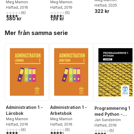
Lärobok
Meg Marnon
Meg Marnon
Häftad
, 2025
Häftad
, 2016
Häftad
, 2016
322 kr
(
6
)
(
5
)
4,2
utav 5 stjärnor. Totalt antal röster:
4,4
utav 5 stjärnor. Totalt antal röster:
380 kr
139 kr
Hoppa över listan
Mer från samma serie
Administration 1 -
Administration 1 -
Programmering 1
Lärobok
Arbetsbok
med Python -
Meg Marnon
Meg Marnon
Lärobok
Jan Sundström
Häftad
, 2016
Häftad
, 2016
Häftad
, 2016
(
6
)
(
5
)
(
5
)
4,2
utav 5 stjärnor. Totalt antal röster:
4,4
utav 5 stjärnor. Totalt antal röster:
3,8
utav 5 stjärnor. Tota