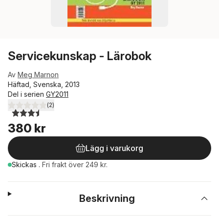
Servicekunskap - Lärobok
Av
Meg Marnon
Häftad, Svenska, 2013
Del i serien
GY2011
(
2
)
3,5
utav 5 stjärnor. Totalt antal röster:
380 kr
Lägg i varukorg
Skickas
.
Fri frakt över 249 kr.
Beskrivning