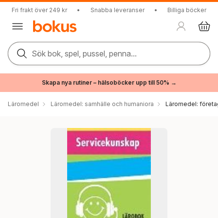
Fri frakt över 249 kr
•
Snabba leveranser
•
Billiga böcker
Sök bok, spel, pussel, penna...
Skapa nya rutiner – hälsoböcker upp till 50% →
Läromedel
Läromedel: samhälle och humaniora
Läromedel: föret