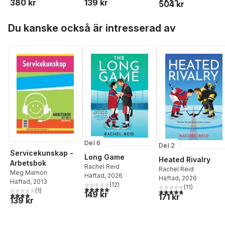
380 kr
139 kr
504 kr
Hoppa över listan
Du kanske också är intresserad av
Del 6
Del 2
Servicekunskap -
Long Game
Heated Rivalry
Arbetsbok
Rachel Reid
Rachel Reid
Meg Marnon
Häftad
, 2026
Häftad
, 2026
Häftad
, 2013
(
12
)
(
11
)
5,0
utav 5 stjärnor. Totalt antal röster:
(
1
)
4,8
utav 5 stjärnor. Tota
149 kr
4,0
utav 5 stjärnor. Totalt antal röster:
171 kr
139 kr